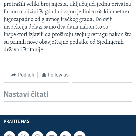
pretražili veliki broj mjesta, uključujući jednu privatnu
MAGAZIN
farmu u blizini Bagdada i vojnu jedinicu 65 kilometara
O GLASU AMERIKE
jugozapadno od glavnog iračkog grada. Do ovih
inspekcija dolazi samo dva dana nakon što su
Learning English
inspektori izjavili da proširuju svoju pretragu nakon što
su primili nove obavještajne podatke od Sjedinjenih
PRATITE NAS
država i Britanije.
Podijeli
Follow us
Jezici
Nastavi čitati
PRATITE NAS