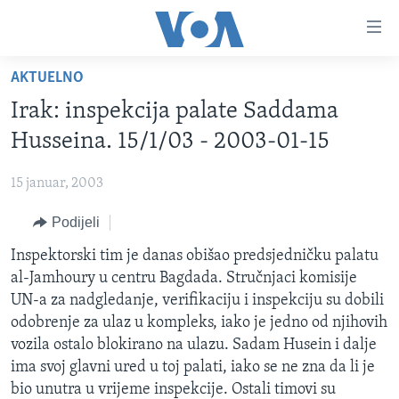
Linkovi
Pređi
na
AKTUELNO
glavni
TV PROGRAM
sadržaj
Irak: inspekcija palate Saddama
VIDEO
Pređi
Husseina. 15/1/03 - 2003-01-15
na
FOTOGRAFIJE DANA
glavnu
15 januar, 2003
VIJESTI
navigaciju
Idi
Podijeli
NAUKA I TEHNOLOGIJA
SJEDINJENE AMERIČKE DRŽAVE
na
SPECIJALNI PROJEKTI
Inspektorski tim je danas obišao predsjedničku palatu
BOSNA I HERCEGOVINA
pretragu
al-Jamhoury u centru Bagdada. Stručnjaci komisije
KORUPCIJA
SVIJET
UN-a za nadgledanje, verifikaciju i inspekciju su dobili
SLOBODA MEDIJA
odobrenje za ulaz u kompleks, iako je jedno od njihovih
vozila ostalo blokirano na ulazu. Sadam Husein i dalje
ŽENSKA STRANA
ima svoj glavni ured u toj palati, iako se ne zna da li je
IZBJEGLIČKA STRANA
bio unutra u vrijeme inspekcije. Ostali timovi su