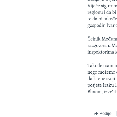
MAGAZIN
Vijeće sigurno
O GLASU AMERIKE
regionu i da b
te da bi takođ
gospodin Ivano
Čelnik Međuna
razgovora u Mo
inspektorima k
Također sam na
nego možemo do
da krene svoji
posjete Iraku 
Blixom, izvršit
Podijeli