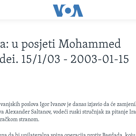
a: u posjeti Mohammed
dei. 15/1/03 - 2003-01-15
 vanjskih poslova Igor Ivanov je danas izjavio da će zamjen
va Alexander Saltanov, vodeći ruski stručnjak za pitanje Ir
 iračkom stranom.
rena da bi unilateralna vojna operacija protiv Bagdada, koju