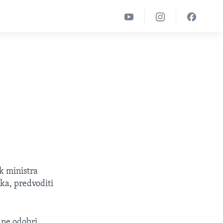
ik ministra
aka, predvoditi
 ne odobri