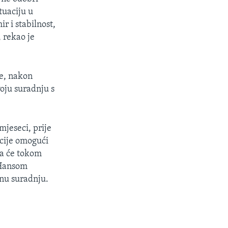
tuaciju u
r i stabilnost,
 rekao je
e, nakon
oju suradnju s
jeseci, prije
kcije omogući
da će tokom
 Hansom
vnu suradnju.