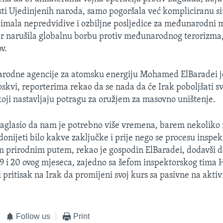
sti Ujedinjenih naroda, samo pogoršala već kompliciranu si
i imala nepredvidive i ozbiljne posljedice za međunarodni mi
er narušila globalnu borbu protiv međunarodnog terorizma,
v.
rodne agencije za atomsku energiju Mohamed ElBaradei j
skvi, reporterima rekao da se nada da će Irak poboljšati sv
oji nastavljaju potragu za oružjem za masovno uništenje.
glasio da nam je potrebno više vremena, barem nekoliko m
nijeti bilo kakve zaključke i prije nego se procesu inspe
m prirodnim putem, rekao je gospodin ElBaradei, dodavši 
19 i 20 ovog mjeseca, zajedno sa šefom inspektorskog tima
i pritisak na Irak da promijeni svoj kurs sa pasivne na akti
Follow us
Print