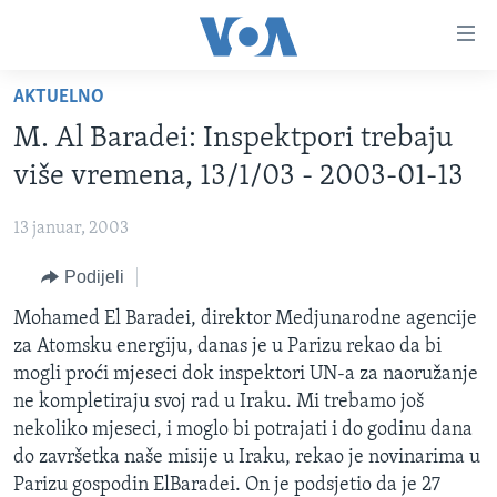
Linkovi
Pređi
na
AKTUELNO
glavni
TV PROGRAM
sadržaj
M. Al Baradei: Inspektpori trebaju
VIDEO
Pređi
više vremena, 13/1/03 - 2003-01-13
na
FOTOGRAFIJE DANA
glavnu
13 januar, 2003
VIJESTI
navigaciju
Idi
Podijeli
NAUKA I TEHNOLOGIJA
SJEDINJENE AMERIČKE DRŽAVE
na
SPECIJALNI PROJEKTI
Mohamed El Baradei, direktor Medjunarodne agencije
BOSNA I HERCEGOVINA
pretragu
za Atomsku energiju, danas je u Parizu rekao da bi
KORUPCIJA
SVIJET
mogli proći mjeseci dok inspektori UN-a za naoružanje
SLOBODA MEDIJA
ne kompletiraju svoj rad u Iraku. Mi trebamo još
nekoliko mjeseci, i moglo bi potrajati i do godinu dana
ŽENSKA STRANA
do završetka naše misije u Iraku, rekao je novinarima u
IZBJEGLIČKA STRANA
Parizu gospodin ElBaradei. On je podsjetio da je 27