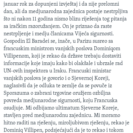
januar rok za dopunjeni izvještaj i da nije prelomni
MAGAZIN
dan, ali da medjunarodna zajednica postaje nestrpljiva
O GLASU AMERIKE
što ni nakon 11 godina nismo blizu riješenja tog pitanja
sa iračkim razoružanjem. On je priznao da raste
Learning English
nestrpljenje i medju članicama Vijeća sigurnosti.
Gospodin El Baradei se, inače, u Parizu susreo sa
PRATITE NAS
francuskim ministrom vanjskih poslova Dominiqom
Villipenom, koji je rekao da države trebaju dostaviti
informacije koje imaju kako bi olakšale i ubrzale rad
UN-ovih inspektora u Iraku. Francuski ministar
Jezici
vanjskih poslova je govorio i o Sjevernoj Koreji,
naglasivši da je odluka te zemlje da se povuče iz
Sporazuma o zabrani trgovine oružjem ozbiljna
povreda medjunarodne sigurnosti, koju Francuska
osudjuje. Mi odbijamo ultimatum Sjeverne Koreje,
stavljen pred medjunarodnu zajednicu. Mi moramo
hitno raditi na rješenju, miroljubivom rješenju, rekao je
Dominiq Villipen, podsjećajući da je to rekao i tokom