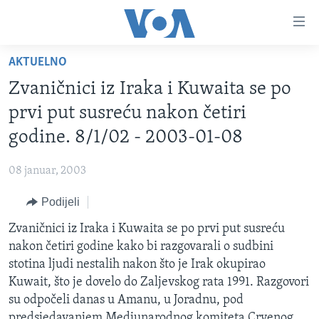
Linkovi
Pređi
na
AKTUELNO
glavni
TV PROGRAM
sadržaj
Zvaničnici iz Iraka i Kuwaita se po
VIDEO
Pređi
prvi put susreću nakon četiri
na
FOTOGRAFIJE DANA
godine. 8/1/02 - 2003-01-08
glavnu
VIJESTI
navigaciju
08 januar, 2003
Idi
NAUKA I TEHNOLOGIJA
SJEDINJENE AMERIČKE DRŽAVE
na
Podijeli
SPECIJALNI PROJEKTI
BOSNA I HERCEGOVINA
pretragu
Zvaničnici iz Iraka i Kuwaita se po prvi put susreću
KORUPCIJA
SVIJET
nakon četiri godine kako bi razgovarali o sudbini
SLOBODA MEDIJA
stotina ljudi nestalih nakon što je Irak okupirao
ŽENSKA STRANA
Kuwait, što je dovelo do Zaljevskog rata 1991. Razgovori
su odpočeli danas u Amanu, u Joradnu, pod
IZBJEGLIČKA STRANA
predsjedavanjem Medjunarodnog komiteta Crvenog