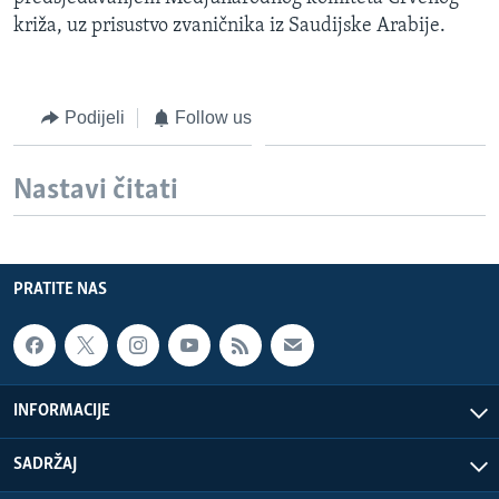
MAGAZIN
križa, uz prisustvo zvaničnika iz Saudijske Arabije.
O GLASU AMERIKE
Podijeli
Follow us
Learning English
PRATITE NAS
Nastavi čitati
Jezici
PRATITE NAS
INFORMACIJE
SADRŽAJ