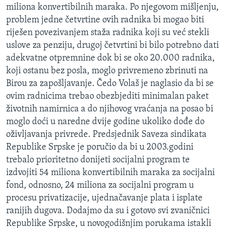
miliona konvertibilnih maraka. Po njegovom mišljenju,
MAGAZIN
problem jedne četvrtine ovih radnika bi mogao biti
O GLASU AMERIKE
riješen povezivanjem staža radnika koji su već stekli
uslove za penziju, drugoj četvrtini bi bilo potrebno dati
Learning English
adekvatne otpremnine dok bi se oko 20.000 radnika,
koji ostanu bez posla, moglo privremeno zbrinuti na
PRATITE NAS
Birou za zapošljavanje. Čedo Volaš je naglasio da bi se
ovim radnicima trebao obezbjediti minimalan paket
životnih namirnica a do njihovog vraćanja na posao bi
moglo doći u naredne dvije godine ukoliko dođe do
Jezici
oživljavanja privrede. Predsjednik Saveza sindikata
Republike Srpske je poručio da bi u 2003.godini
trebalo prioritetno donijeti socijalni program te
izdvojiti 54 miliona konvertibilnih maraka za socijalni
fond, odnosno, 24 miliona za socijalni program u
procesu privatizacije, ujednačavanje plata i isplate
ranijih dugova. Dodajmo da su i gotovo svi zvaničnici
Republike Srpske, u novogodišnjim porukama istakli