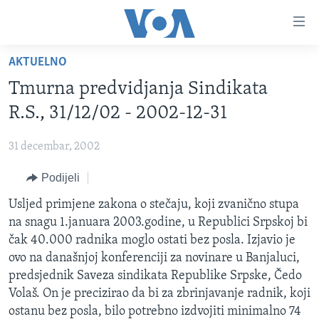
Linkovi
Pređi
na
AKTUELNO
glavni
TV PROGRAM
sadržaj
Tmurna predvidjanja Sindikata
VIDEO
Pređi
R.S., 31/12/02 - 2002-12-31
na
FOTOGRAFIJE DANA
glavnu
31 decembar, 2002
VIJESTI
navigaciju
Idi
Podijeli
NAUKA I TEHNOLOGIJA
SJEDINJENE AMERIČKE DRŽAVE
na
SPECIJALNI PROJEKTI
Usljed primjene zakona o stečaju, koji zvanično stupa
BOSNA I HERCEGOVINA
pretragu
na snagu 1.januara 2003.godine, u Republici Srpskoj bi
KORUPCIJA
SVIJET
čak 40.000 radnika moglo ostati bez posla. Izjavio je
SLOBODA MEDIJA
ovo na današnjoj konferenciji za novinare u Banjaluci,
predsjednik Saveza sindikata Republike Srpske, Čedo
ŽENSKA STRANA
Volaš. On je precizirao da bi za zbrinjavanje radnik, koji
IZBJEGLIČKA STRANA
ostanu bez posla, bilo potrebno izdvojiti minimalno 74