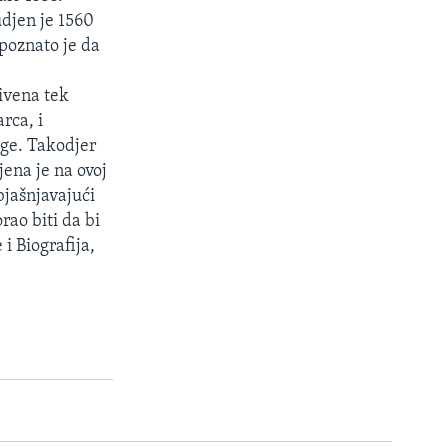
udjen je 1560
poznato je da
rivena tek
rca, i
age. Takodjer
jena je na ovoj
bjašnjavajući
rao biti da bi
i Biografija,