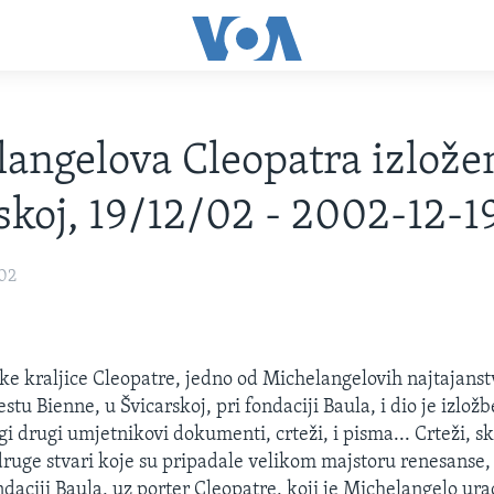
angelova Cleopatra izlože
skoj, 19/12/02 - 2002-12-1
002
ske kraljice Cleopatre, jedno od Michelangelovih najtajanstv
estu Bienne, u Švicarskoj, pri fondaciji Baula, i dio je izložb
i drugi umjetnikovi dokumenti, crteži, i pisma... Crteži, s
druge stvari koje su pripadale velikom majstoru renesanse,
daciji Baula, uz porter Cleopatre, koji je Michelangelo ura