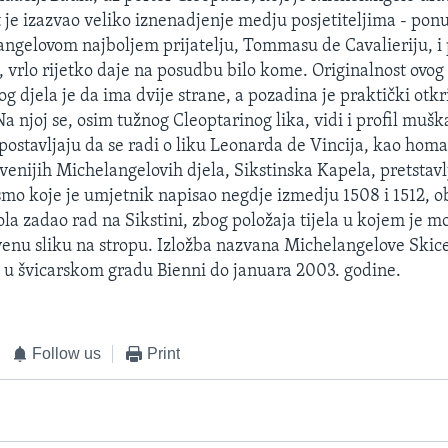
t je izazvao veliko iznenadjenje medju posjetiteljima - pon
ngelovom najboljem prijatelju, Tommasu de Cavalieriju, i 
, vrlo rijetko daje na posudbu bilo kome. Originalnost ovog
g djela je da ima dvije strane, a pozadina je praktički otk
a njoj se, osim tužnog Cleoptarinog lika, vidi i profil muška
tpostavljaju da se radi o liku Leonarda de Vincija, kao hom
venijih Michelangelovih djela, Sikstinska Kapela, pretstavl
ismo koje je umjetnik napisao negdje izmedju 1508 i 1512, o
la zadao rad na Sikstini, zbog položaja tijela u kojem je mo
venu sliku na stropu. Izložba nazvana Michelangelove Skice 
a u švicarskom gradu Bienni do januara 2003. godine.
Follow us
Print