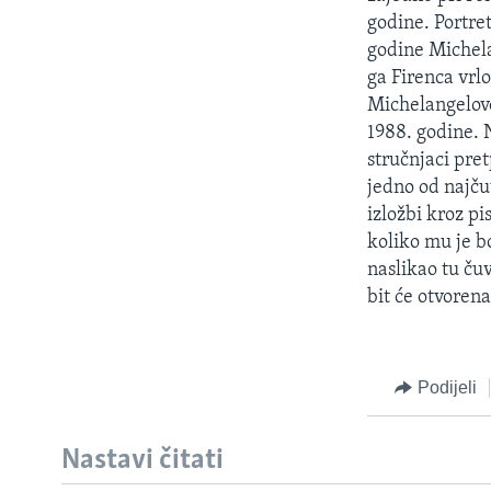
MAGAZIN
godine. Portre
O GLASU AMERIKE
godine Michela
ga Firenca vrlo
Michelangelovo
1988. godine. N
stručnjaci pre
jedno od najču
izložbi kroz p
koliko mu je bo
naslikao tu ču
bit će otvoren
Podijeli
Nastavi čitati