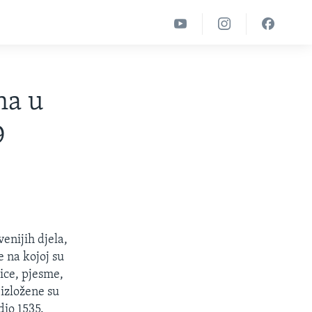
na u
9
enijih djela,
e na kojoj su
kice, pjesme,
 izložene su
dio 1535.