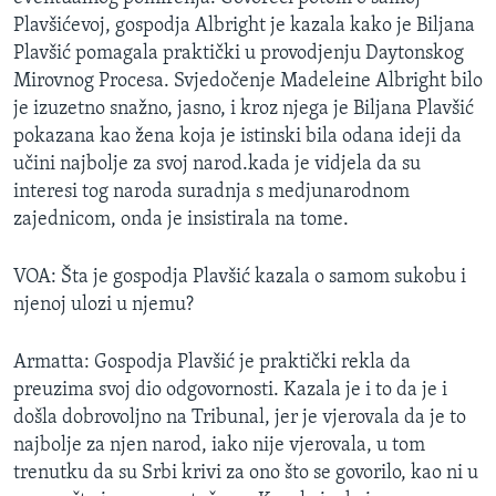
MAGAZIN
Plavšićevoj, gospodja Albright je kazala kako je Biljana
Plavšić pomagala praktički u provodjenju Daytonskog
O GLASU AMERIKE
Mirovnog Procesa. Svjedočenje Madeleine Albright bilo
je izuzetno snažno, jasno, i kroz njega je Biljana Plavšić
Learning English
pokazana kao žena koja je istinski bila odana ideji da
učini najbolje za svoj narod.kada je vidjela da su
PRATITE NAS
interesi tog naroda suradnja s medjunarodnom
zajednicom, onda je insistirala na tome.
VOA: Šta je gospodja Plavšić kazala o samom sukobu i
Jezici
njenoj ulozi u njemu?
Armatta: Gospodja Plavšić je praktički rekla da
preuzima svoj dio odgovornosti. Kazala je i to da je i
došla dobrovoljno na Tribunal, jer je vjerovala da je to
najbolje za njen narod, iako nije vjerovala, u tom
trenutku da su Srbi krivi za ono što se govorilo, kao ni u