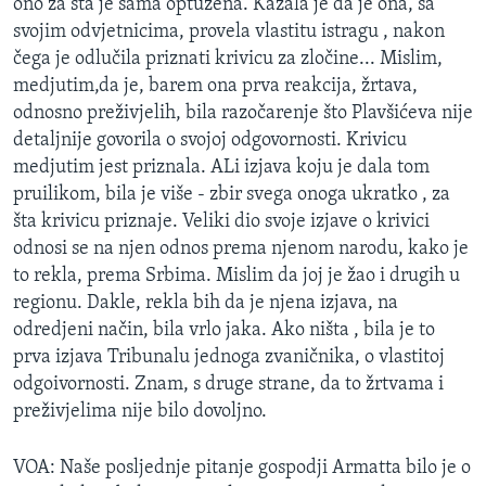
ono za šta je sama optužena. Kazala je da je ona, sa
svojim odvjetnicima, provela vlastitu istragu , nakon
čega je odlučila priznati krivicu za zločine... Mislim,
medjutim,da je, barem ona prva reakcija, žrtava,
odnosno preživjelih, bila razočarenje što Plavšićeva nije
detaljnije govorila o svojoj odgovornosti. Krivicu
medjutim jest priznala. ALi izjava koju je dala tom
pruilikom, bila je više - zbir svega onoga ukratko , za
šta krivicu priznaje. Veliki dio svoje izjave o krivici
odnosi se na njen odnos prema njenom narodu, kako je
to rekla, prema Srbima. Mislim da joj je žao i drugih u
regionu. Dakle, rekla bih da je njena izjava, na
odredjeni način, bila vrlo jaka. Ako ništa , bila je to
prva izjava Tribunalu jednoga zvaničnika, o vlastitoj
odgoivornosti. Znam, s druge strane, da to žrtvama i
preživjelima nije bilo dovoljno.
VOA: Naše posljednje pitanje gospodji Armatta bilo je o