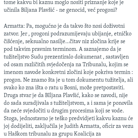
tome kakvu bi kaznu moglo nositi priznanje koje je
učinila Biljana Plavšić - ne genocid, već progoni?
Armatta: Pa, mogućno je da takvo što nosi doživotni
zatvor. Jer , progoni podrazumijevaju ubijanje, etničko
čišćenje, seksualno nasilje...čitav niz zločina krije se
pod takvim pravnim terminom. A saznajemo da je
tužiteljstvo Sudu prezentiralo dokumenat , sastavljen
od osam različitih svjedočenja na Tribunalu, kojim se
imenom navode konkretni zločini koje pokriva termin :
progon. Ne znamo šta je u tom dokumentu tužitelja, ali
svako ko zna išta o ratu u Bosni, može pretpostaviti.
Druga stvar je da BIljana Plavšić, kako se navodi, nije
do sada suradjivala s tužiteljstvom, a i sama je ponovila
da neće svjedočiti u drugim procesima koji se vode.
Stoga, jednostavno je teško predvidjeti kakvu kaznu će
joj dodijeliti, zaključila je Judith Armatta, oficir za vezu
u Haškom tribunalu za grupu Koalicija za