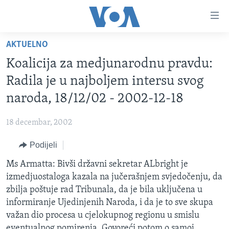
Linkovi
Pređi
na
AKTUELNO
glavni
TV PROGRAM
sadržaj
Koalicija za medjunarodnu pravdu:
VIDEO
Pređi
Radila je u najboljem intersu svog
na
FOTOGRAFIJE DANA
naroda, 18/12/02 - 2002-12-18
glavnu
VIJESTI
navigaciju
18 decembar, 2002
Idi
NAUKA I TEHNOLOGIJA
SJEDINJENE AMERIČKE DRŽAVE
na
Podijeli
SPECIJALNI PROJEKTI
BOSNA I HERCEGOVINA
pretragu
Ms Armatta: Bivši državni sekretar ALbright je
KORUPCIJA
SVIJET
izmedjuostaloga kazala na jučerašnjem svjedočenju, da
SLOBODA MEDIJA
zbilja poštuje rad Tribunala, da je bila uključena u
ŽENSKA STRANA
informiranje Ujedinjenih Naroda, i da je to sve skupa
važan dio procesa u cjelokupnog regionu u smislu
IZBJEGLIČKA STRANA
eventualnog pomirenja. Govoreći potom o samoj