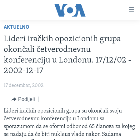
Linkovi
Pređi
na
AKTUELNO
glavni
TV PROGRAM
sadržaj
Lideri iračkih opozicionih grupa
VIDEO
Pređi
okončali četverodnevnu
na
FOTOGRAFIJE DANA
konferenciju u Londonu. 17/12/02 -
glavnu
VIJESTI
navigaciju
2002-12-17
Idi
NAUKA I TEHNOLOGIJA
SJEDINJENE AMERIČKE DRŽAVE
na
17 decembar, 2002
SPECIJALNI PROJEKTI
BOSNA I HERCEGOVINA
pretragu
Podijeli
KORUPCIJA
SVIJET
Lideri iračkih opozicionih grupa su okončali svoju
SLOBODA MEDIJA
četverodnevnu konferenciju u Londonu sa
ŽENSKA STRANA
sporazumom da se oformi odbor od 65 članova za kojeg
se nadaju da će biti nukleus vlade nakon Sadama
IZBJEGLIČKA STRANA