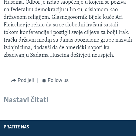
Huseina. Odbor je izdao saopćenje u kojem se poziva
MAGAZIN
na federalnu demokraciju u Iraku, s islamom kao
O GLASU AMERIKE
državnom religijom. Glasnogovornik Bijele kuće Ari
Fleischer je rekao da su se slobodni iračani sastali
tokom konferencije i postigli svoje ciljeve za bolji Irak.
Learning English
Irački državni mediji su danas opozicione grupe nazvali
izdajnicima, dodavši da će američki napori ka
PRATITE NAS
zbacivanju Sadama Huseina doživjeti neuspjeh.
Jezici
Podijeli
Follow us
Nastavi čitati
PRATITE NAS