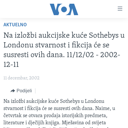
Linkovi
Pređi
na
AKTUELNO
glavni
TV PROGRAM
sadržaj
Na izložbi aukcijske kuće Sothebys u
VIDEO
Pređi
Londonu stvarnost i fikcija će se
na
FOTOGRAFIJE DANA
susresti ovih dana. 11/12/02 - 2002-
glavnu
VIJESTI
navigaciju
12-11
Idi
NAUKA I TEHNOLOGIJA
SJEDINJENE AMERIČKE DRŽAVE
na
11 decembar, 2002
SPECIJALNI PROJEKTI
BOSNA I HERCEGOVINA
pretragu
Podijeli
KORUPCIJA
SVIJET
Na izložbi aukcijske kuće Sothebys u Londonu
SLOBODA MEDIJA
stvarnost i fikcija će se susresti ovih dana. Naime, u
ŽENSKA STRANA
četvrtak se otvara prodaja istorijskih predmeta,
literature i dječijih knjiga. Mješavina od svijeta
IZBJEGLIČKA STRANA