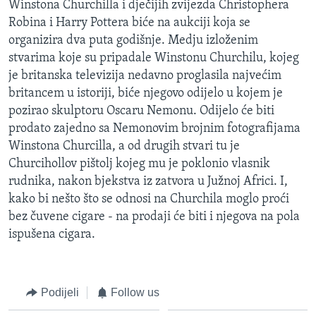
Winstona Churchilla i dječijih zvijezda Christophera
MAGAZIN
Robina i Harry Pottera biće na aukciji koja se
O GLASU AMERIKE
organizira dva puta godišnje. Medju izloženim
stvarima koje su pripadale Winstonu Churchilu, kojeg
je britanska televizija nedavno proglasila najvećim
Learning English
britancem u istoriji, biće njegovo odijelo u kojem je
pozirao skulptoru Oscaru Nemonu. Odijelo će biti
PRATITE NAS
prodato zajedno sa Nemonovim brojnim fotografijama
Winstona Churcilla, a od drugih stvari tu je
Churcihollov pištolj kojeg mu je poklonio vlasnik
Jezici
rudnika, nakon bjekstva iz zatvora u Južnoj Africi. I,
kako bi nešto što se odnosi na Churchila moglo proći
bez čuvene cigare - na prodaji će biti i njegova na pola
ispušena cigara.
Podijeli
Follow us