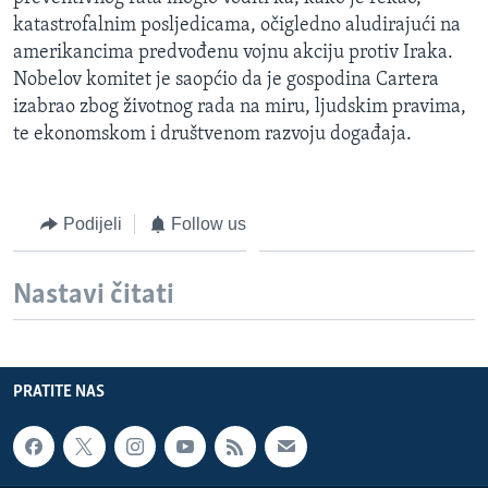
MAGAZIN
katastrofalnim posljedicama, očigledno aludirajući na
amerikancima predvođenu vojnu akciju protiv Iraka.
O GLASU AMERIKE
Nobelov komitet je saopćio da je gospodina Cartera
izabrao zbog životnog rada na miru, ljudskim pravima,
Learning English
te ekonomskom i društvenom razvoju događaja.
PRATITE NAS
Podijeli
Follow us
Jezici
Nastavi čitati
PRATITE NAS