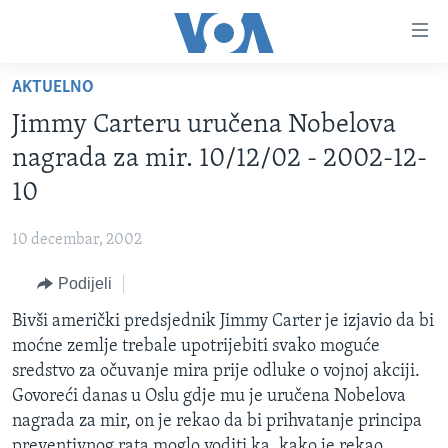
Linkovi
Pređi
na
AKTUELNO
glavni
TV PROGRAM
sadržaj
Jimmy Carteru uručena Nobelova
VIDEO
Pređi
nagrada za mir. 10/12/02 - 2002-12-
na
FOTOGRAFIJE DANA
10
glavnu
VIJESTI
navigaciju
10 decembar, 2002
Idi
NAUKA I TEHNOLOGIJA
SJEDINJENE AMERIČKE DRŽAVE
na
Podijeli
SPECIJALNI PROJEKTI
BOSNA I HERCEGOVINA
pretragu
Bivši američki predsjednik Jimmy Carter je izjavio da bi
KORUPCIJA
SVIJET
moćne zemlje trebale upotrijebiti svako moguće
SLOBODA MEDIJA
sredstvo za očuvanje mira prije odluke o vojnoj akciji.
ŽENSKA STRANA
Govoreći danas u Oslu gdje mu je uručena Nobelova
nagrada za mir, on je rekao da bi prihvatanje principa
IZBJEGLIČKA STRANA
preventivnog rata moglo voditi ka, kako je rekao,