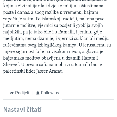
MAGAZIN
kojima živi milijarda i dvjesto milijuna Muslimana,
poste i danas, a zbog razlike u vremenu, bajram
O GLASU AMERIKE
započinje sutra. Po islamskoj tradiciji, nakona prve
jutarnje molitve, vjernici su posjetili groblja svojih
Learning English
najbližih, pa je tako bilo i u Ramalli, i Jeninu, gdje
medjutim, nema dzamije, i vjernici su klanjali medju
PRATITE NAS
ruševinama ovog izbjegličkog kampa. U Jerusalemu su
mjere sigurnosti bile na visokom nivou, a glavna je
bajramska molitva obavljena u dzamiji Haram I
Shereef. U prvom safu na molitivi u Ramalli bio je
Jezici
palestinski lider Jasser Arafat.
Podijeli
Follow us
Nastavi čitati