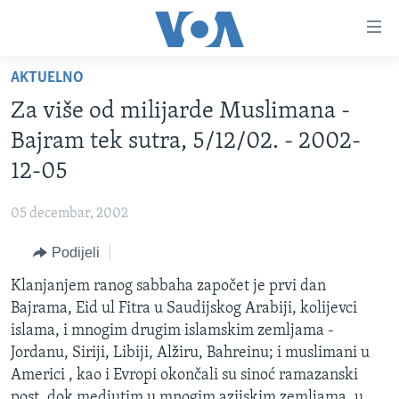
Linkovi
Pređi
na
AKTUELNO
glavni
TV PROGRAM
sadržaj
Za više od milijarde Muslimana -
VIDEO
Pređi
Bajram tek sutra, 5/12/02. - 2002-
na
FOTOGRAFIJE DANA
12-05
glavnu
VIJESTI
navigaciju
05 decembar, 2002
Idi
NAUKA I TEHNOLOGIJA
SJEDINJENE AMERIČKE DRŽAVE
na
Podijeli
SPECIJALNI PROJEKTI
BOSNA I HERCEGOVINA
pretragu
Klanjanjem ranog sabbaha započet je prvi dan
KORUPCIJA
SVIJET
Bajrama, Eid ul Fitra u Saudijskog Arabiji, kolijevci
SLOBODA MEDIJA
islama, i mnogim drugim islamskim zemljama -
ŽENSKA STRANA
Jordanu, Siriji, Libiji, Alžiru, Bahreinu; i muslimani u
Americi , kao i Evropi okončali su sinoć ramazanski
IZBJEGLIČKA STRANA
post, dok medjutim u mnogim azijskim zemljama, u