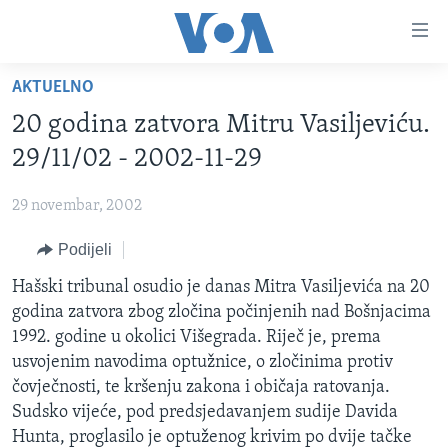
Linkovi
Pređi
na
AKTUELNO
glavni
TV PROGRAM
sadržaj
20 godina zatvora Mitru Vasiljeviću.
VIDEO
Pređi
29/11/02 - 2002-11-29
na
FOTOGRAFIJE DANA
glavnu
29 novembar, 2002
VIJESTI
navigaciju
Idi
Podijeli
NAUKA I TEHNOLOGIJA
SJEDINJENE AMERIČKE DRŽAVE
na
SPECIJALNI PROJEKTI
Hašski tribunal osudio je danas Mitra Vasiljevića na 20
BOSNA I HERCEGOVINA
pretragu
godina zatvora zbog zločina počinjenih nad Bošnjacima
KORUPCIJA
SVIJET
1992. godine u okolici Višegrada. Riječ je, prema
SLOBODA MEDIJA
usvojenim navodima optužnice, o zločinima protiv
čovječnosti, te kršenju zakona i običaja ratovanja.
ŽENSKA STRANA
Sudsko vijeće, pod predsjedavanjem sudije Davida
IZBJEGLIČKA STRANA
Hunta, proglasilo je optuženog krivim po dvije tačke