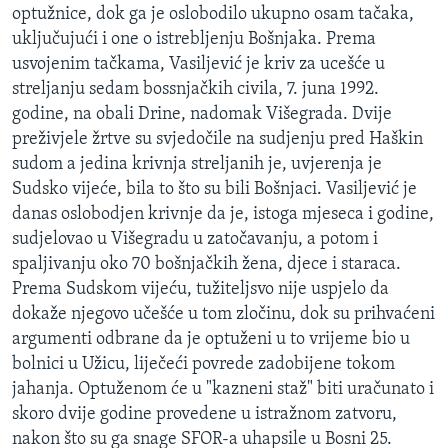
optužnice, dok ga je oslobodilo ukupno osam tačaka,
MAGAZIN
uključujući i one o istrebljenju Bošnjaka. Prema
O GLASU AMERIKE
usvojenim tačkama, Vasiljević je kriv za ucešće u
streljanju sedam bossnjačkih civila, 7. juna 1992.
Learning English
godine, na obali Drine, nadomak Višegrada. Dvije
preživjele žrtve su svjedočile na sudjenju pred Haškin
PRATITE NAS
sudom a jedina krivnja streljanih je, uvjerenja je
Sudsko vijeće, bila to što su bili Bošnjaci. Vasiljević je
danas oslobodjen krivnje da je, istoga mjeseca i godine,
sudjelovao u Višegradu u zatočavanju, a potom i
Jezici
spaljivanju oko 70 bošnjačkih žena, djece i staraca.
Prema Sudskom vijeću, tužiteljsvo nije uspjelo da
dokaže njegovo učešće u tom zločinu, dok su prihvaćeni
argumenti odbrane da je optuženi u to vrijeme bio u
bolnici u Užicu, liječeći povrede zadobijene tokom
jahanja. Optuženom će u "kazneni staž" biti uračunato i
skoro dvije godine provedene u istražnom zatvoru,
nakon što su ga snage SFOR-a uhapsile u Bosni 25.