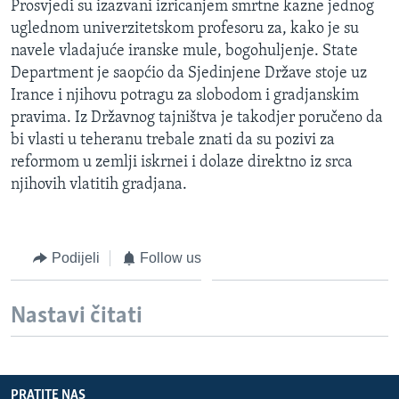
Prosvjedi su izazvani izricanjem smrtne kazne jednog
MAGAZIN
uglednom univerzitetskom profesoru za, kako je su
O GLASU AMERIKE
navele vladajuće iranske mule, bogohuljenje. State
Department je saopćio da Sjedinjene Države stoje uz
Irance i njihovu potragu za slobodom i gradjanskim
Learning English
pravima. Iz Državnog tajništva je takodjer poručeno da
bi vlasti u teheranu trebale znati da su pozivi za
PRATITE NAS
reformom u zemlji iskrnei i dolaze direktno iz srca
njihovih vlatitih gradjana.
Jezici
Podijeli
Follow us
Nastavi čitati
PRATITE NAS