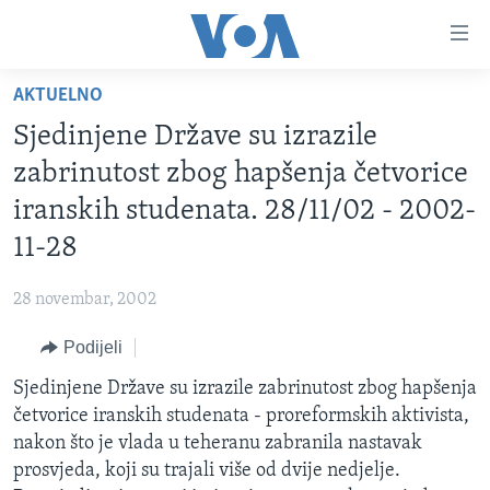
Linkovi
Pređi
na
AKTUELNO
glavni
TV PROGRAM
sadržaj
Sjedinjene Države su izrazile
VIDEO
Pređi
zabrinutost zbog hapšenja četvorice
na
FOTOGRAFIJE DANA
iranskih studenata. 28/11/02 - 2002-
glavnu
VIJESTI
navigaciju
11-28
Idi
NAUKA I TEHNOLOGIJA
SJEDINJENE AMERIČKE DRŽAVE
na
28 novembar, 2002
SPECIJALNI PROJEKTI
BOSNA I HERCEGOVINA
pretragu
Podijeli
KORUPCIJA
SVIJET
Sjedinjene Države su izrazile zabrinutost zbog hapšenja
SLOBODA MEDIJA
četvorice iranskih studenata - proreformskih aktivista,
ŽENSKA STRANA
nakon što je vlada u teheranu zabranila nastavak
prosvjeda, koji su trajali više od dvije nedjelje.
IZBJEGLIČKA STRANA