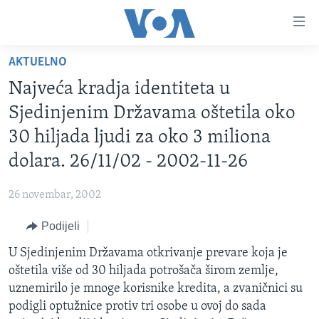
Linkovi
Pređi
na
AKTUELNO
glavni
TV PROGRAM
sadržaj
Najveća kradja identiteta u
VIDEO
Pređi
Sjedinjenim Državama oštetila oko
na
FOTOGRAFIJE DANA
30 hiljada ljudi za oko 3 miliona
glavnu
VIJESTI
navigaciju
dolara. 26/11/02 - 2002-11-26
Idi
NAUKA I TEHNOLOGIJA
SJEDINJENE AMERIČKE DRŽAVE
na
26 novembar, 2002
SPECIJALNI PROJEKTI
BOSNA I HERCEGOVINA
pretragu
Podijeli
KORUPCIJA
SVIJET
U Sjedinjenim Državama otkrivanje prevare koja je
SLOBODA MEDIJA
oštetila više od 30 hiljada potrošača širom zemlje,
ŽENSKA STRANA
uznemirilo je mnoge korisnike kredita, a zvaničnici su
podigli optužnice protiv tri osobe u ovoj do sada
IZBJEGLIČKA STRANA