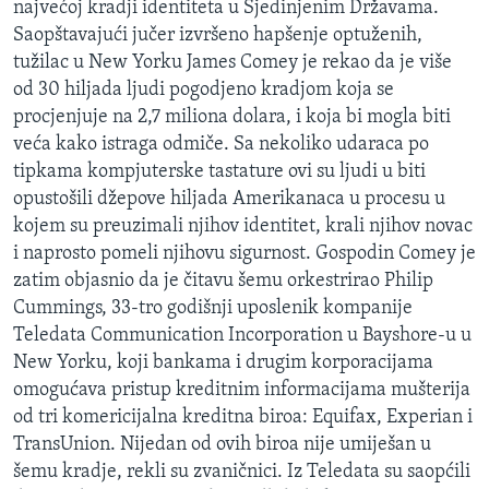
najvećoj kradji identiteta u Sjedinjenim Državama.
MAGAZIN
Saopštavajući jučer izvršeno hapšenje optuženih,
O GLASU AMERIKE
tužilac u New Yorku James Comey je rekao da je više
od 30 hiljada ljudi pogodjeno kradjom koja se
procjenjuje na 2,7 miliona dolara, i koja bi mogla biti
Learning English
veća kako istraga odmiče. Sa nekoliko udaraca po
tipkama kompjuterske tastature ovi su ljudi u biti
PRATITE NAS
opustošili džepove hiljada Amerikanaca u procesu u
kojem su preuzimali njihov identitet, krali njihov novac
i naprosto pomeli njihovu sigurnost. Gospodin Comey je
Jezici
zatim objasnio da je čitavu šemu orkestrirao Philip
Cummings, 33-tro godišnji uposlenik kompanije
Teledata Communication Incorporation u Bayshore-u u
New Yorku, koji bankama i drugim korporacijama
omogućava pristup kreditnim informacijama mušterija
od tri komericijalna kreditna biroa: Equifax, Experian i
TransUnion. Nijedan od ovih biroa nije umiješan u
šemu kradje, rekli su zvaničnici. Iz Teledata su saopćili