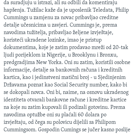
da suradjuju u istrazi, ali su odbili da komentiraju
hapšenja. Tužilac kaže da je uposlenik Teledata, Philip
Cummings u zamjenu za novac pribavljao creditne
detalje učesnicima u zavjeri. Cummings je, prema
navodima tužitelja, pribavljao željene izvještaje,
koristeći ukradene lozinke, imao je pristup
dokumentima, koje je zatim prodavao mreži od 20-tak
ljudi porijeklom iz Nigerije, u Brooklynu i Bronxu,
predgradjima New Yorka. Oni su zatim, koristili osobne
informacije, detalje sa bankovnih računa i kreditnih
kartica, kao i jedinstveni matični broj - u Sjedinjenim
Državama poznat kao Social Security number, kako bi
se dokopali novca. Oni bi, naime, na osnovu ukradenog
identiteta otvarali bankovne račune i kreditne kartice
na koje su zatim kupovali ili podizali gotovinu. Prema
navodima optužbe oni su plaćali 60 dolara po
izvještaju, od čega su polovicu dijelili sa Philipom
Cummingsom. Gospodin Cumings se jučer kasno poslije