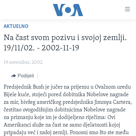
Linkovi
Pređi
na
AKTUELNO
glavni
TV PROGRAM
sadržaj
Na čast svom pozivu i svojoj zemlji.
VIDEO
Pređi
19/11/02. - 2002-11-19
na
FOTOGRAFIJE DANA
glavnu
19 novembar, 2002
VIJESTI
navigaciju
Idi
Podijeli
NAUKA I TEHNOLOGIJA
SJEDINJENE AMERIČKE DRŽAVE
na
SPECIJALNI PROJEKTI
Predsjednik Bush je jučer na prijemu u Ovalnom uredu
BOSNA I HERCEGOVINA
pretragu
Bijele kuće, stojeći pored dobitnika Nobelove nagrade
KORUPCIJA
SVIJET
za mir, bivšeg američkog predsjednika Jimmya Cartera,
SLOBODA MEDIJA
čestitao ovogodišnjim dobitnicima Nobelove nagrade
na priznanju koje im je dodijeljeno riječima: Ovi
ŽENSKA STRANA
Amerikanci služe na čast ne samo djelatnosti kojoj
IZBJEGLIČKA STRANA
pripadaju već i našoj zemlji. Ponosni smo što ste među