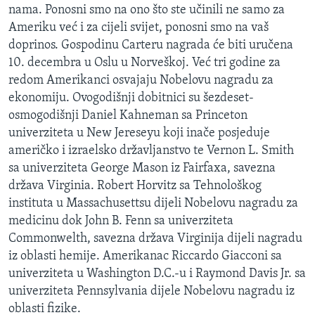
nama. Ponosni smo na ono što ste učinili ne samo za
MAGAZIN
Ameriku već i za cijeli svijet, ponosni smo na vaš
O GLASU AMERIKE
doprinos. Gospodinu Carteru nagrada će biti uručena
10. decembra u Oslu u Norveškoj. Već tri godine za
Learning English
redom Amerikanci osvajaju Nobelovu nagradu za
ekonomiju. Ovogodišnji dobitnici su šezdeset-
PRATITE NAS
osmogodišnji Daniel Kahneman sa Princeton
univerziteta u New Jereseyu koji inače posjeduje
američko i izraelsko državljanstvo te Vernon L. Smith
sa univerziteta George Mason iz Fairfaxa, savezna
Jezici
država Virginia. Robert Horvitz sa Tehnološkog
instituta u Massachusettsu dijeli Nobelovu nagradu za
medicinu dok John B. Fenn sa univerziteta
Commonwelth, savezna država Virginija dijeli nagradu
iz oblasti hemije. Amerikanac Riccardo Giacconi sa
univerziteta u Washington D.C.-u i Raymond Davis Jr. sa
univerziteta Pennsylvania dijele Nobelovu nagradu iz
oblasti fizike.