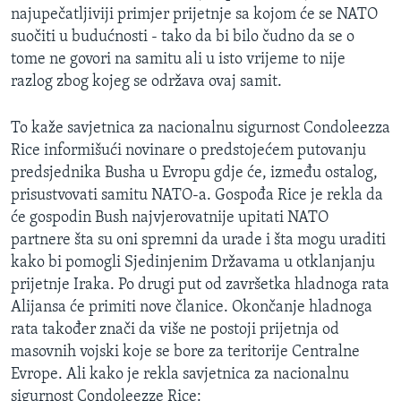
najupečatljiviji primjer prijetnje sa kojom će se NATO
MAGAZIN
suočiti u budućnosti - tako da bi bilo čudno da se o
O GLASU AMERIKE
tome ne govori na samitu ali u isto vrijeme to nije
razlog zbog kojeg se održava ovaj samit.
Learning English
To kaže savjetnica za nacionalnu sigurnost Condoleezza
PRATITE NAS
Rice informišući novinare o predstojećem putovanju
predsjednika Busha u Evropu gdje će, između ostalog,
prisustvovati samitu NATO-a. Gospođa Rice je rekla da
će gospodin Bush najvjerovatnije upitati NATO
Jezici
partnere šta su oni spremni da urade i šta mogu uraditi
kako bi pomogli Sjedinjenim Državama u otklanjanju
prijetnje Iraka. Po drugi put od završetka hladnoga rata
Alijansa će primiti nove članice. Okončanje hladnoga
rata također znači da više ne postoji prijetnja od
masovnih vojski koje se bore za teritorije Centralne
Evrope. Ali kako je rekla savjetnica za nacionalnu
sigurnost Condoleezze Rice: