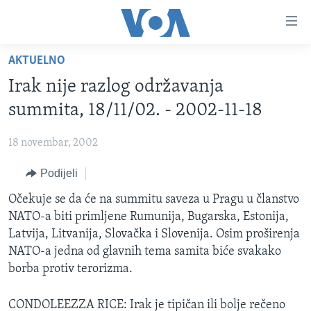
Linkovi
Pređi
na
AKTUELNO
glavni
TV PROGRAM
sadržaj
Irak nije razlog održavanja
VIDEO
Pređi
summita, 18/11/02. - 2002-11-18
na
FOTOGRAFIJE DANA
glavnu
18 novembar, 2002
VIJESTI
navigaciju
Idi
Podijeli
NAUKA I TEHNOLOGIJA
SJEDINJENE AMERIČKE DRŽAVE
na
SPECIJALNI PROJEKTI
Očekuje se da će na summitu saveza u Pragu u članstvo
BOSNA I HERCEGOVINA
pretragu
NATO-a biti primljene Rumunija, Bugarska, Estonija,
KORUPCIJA
SVIJET
Latvija, Litvanija, Slovačka i Slovenija. Osim proširenja
SLOBODA MEDIJA
NATO-a jedna od glavnih tema samita biće svakako
borba protiv terorizma.
ŽENSKA STRANA
IZBJEGLIČKA STRANA
CONDOLEEZZA RICE: Irak je tipičan ili bolje rečeno