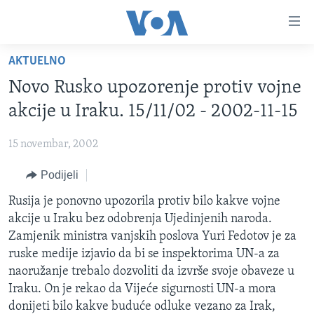
Linkovi
Pređi
na
AKTUELNO
glavni
TV PROGRAM
sadržaj
Novo Rusko upozorenje protiv vojne
VIDEO
Pređi
akcije u Iraku. 15/11/02 - 2002-11-15
na
FOTOGRAFIJE DANA
glavnu
15 novembar, 2002
VIJESTI
navigaciju
Idi
Podijeli
NAUKA I TEHNOLOGIJA
SJEDINJENE AMERIČKE DRŽAVE
na
SPECIJALNI PROJEKTI
Rusija je ponovno upozorila protiv bilo kakve vojne
BOSNA I HERCEGOVINA
pretragu
akcije u Iraku bez odobrenja Ujedinjenih naroda.
KORUPCIJA
SVIJET
Zamjenik ministra vanjskih poslova Yuri Fedotov je za
SLOBODA MEDIJA
ruske medije izjavio da bi se inspektorima UN-a za
naoružanje trebalo dozvoliti da izvrše svoje obaveze u
ŽENSKA STRANA
Iraku. On je rekao da Vijeće sigurnosti UN-a mora
IZBJEGLIČKA STRANA
donijeti bilo kakve buduće odluke vezano za Irak,