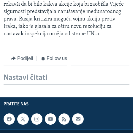
rekavši da bi bilo kakva akcije koja bi zaobišla Vijeće
MAGAZIN
sigurnosti predstavljala narušavanje međunarodnog
O GLASU AMERIKE
prava. Rusija kritizira moguću vojnu akciju protiv
Iraka, iako je glasala za oštru novu rezoluciju za
Learning English
nastavak inspekcija oružja od strane UN-a.
PRATITE NAS
Podijeli
Follow us
Jezici
Nastavi čitati
PRATITE NAS