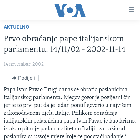
Linkovi
Pređi
na
AKTUELNO
glavni
TV PROGRAM
sadržaj
Prvo obraćanje pape italijanskom
VIDEO
Pređi
parlamentu. 14/11/02 - 2002-11-14
na
FOTOGRAFIJE DANA
glavnu
14 novembar, 2002
VIJESTI
navigaciju
Idi
Podijeli
NAUKA I TEHNOLOGIJA
SJEDINJENE AMERIČKE DRŽAVE
na
SPECIJALNI PROJEKTI
Papa Ivan Pavao Drugi danas se obratio poslanicima
BOSNA I HERCEGOVINA
pretragu
italijanskog parlamenta. Njegov govor je povijesni čin
KORUPCIJA
SVIJET
jer je to prvi put da je jedan pontif govorio u najvišem
SLOBODA MEDIJA
zakonodavnom tijelu Italije. Prilikom obraćanja
italijanskim polasnicima papa Ivan Pavao je kao krizno,
ŽENSKA STRANA
istakao pitanje pada nataliteta u Italiji i zatražio od
IZBJEGLIČKA STRANA
poslanika sa usvoje mjere koje će podstaći rađanje i