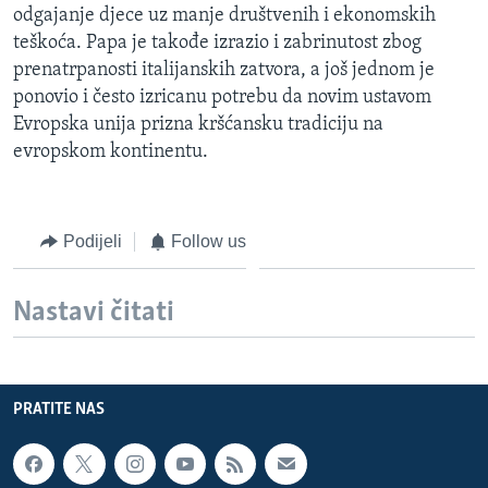
odgajanje djece uz manje društvenih i ekonomskih
MAGAZIN
teškoća. Papa je takođe izrazio i zabrinutost zbog
O GLASU AMERIKE
prenatrpanosti italijanskih zatvora, a još jednom je
ponovio i često izricanu potrebu da novim ustavom
Learning English
Evropska unija prizna kršćansku tradiciju na
evropskom kontinentu.
PRATITE NAS
Podijeli
Follow us
Jezici
Nastavi čitati
PRATITE NAS