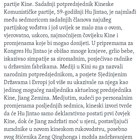
partije Kine. Sadašnji potpredsjednik Kineske
MAGAZIN
Komunističke partije, 59-godišnji Hu Jintao, je najmlađi
O GLASU AMERIKE
među sedmoricom sadašnjih članova najužeg
partijskog vođstva i još uvijek se malo zna o ovom,
Learning English
vjerovatno, uskoro, najmoćnijem čovijeku Kine i
promjenama koje bi mogao donijeti. U pripremama za
PRATITE NAS
Kongres Hu Jintao je obišao mnoge krajeve, grlio bebe,
iskazivao simpatije sa siromašnim, posjećivao radnike
u državnim fabrikama. Mediji u Kini su ga nazvali
narodnim potpredsjednikom, a posjete Sjedinjenim
Jezici
Državama i Evropi još više su ukazivale na njega kao
jedinog mogućeg nasljednika aktuelnog predsjednika
Kine, Jiang Zemina. Medjutim, sudeći po personalnim
promjenama posljednjih sedmica, kineski izvori tvrde
da će Hu Jintao samo deklarativno postati prvi čovjek
Kine, dok će Jiang zadržati moć u sjeni, postavljajući
suradnike u novom kineskom rukovodstvu, posebno
svog štićenika Zeng Qinghonga i možda zadržavanjem