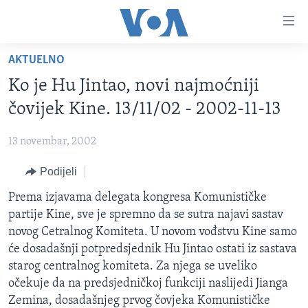
Linkovi
Pređi
na
AKTUELNO
glavni
TV PROGRAM
sadržaj
Ko je Hu Jintao, novi najmoćniji
VIDEO
Pređi
čovijek Kine. 13/11/02 - 2002-11-13
na
FOTOGRAFIJE DANA
glavnu
13 novembar, 2002
VIJESTI
navigaciju
Idi
Podijeli
NAUKA I TEHNOLOGIJA
SJEDINJENE AMERIČKE DRŽAVE
na
SPECIJALNI PROJEKTI
Prema izjavama delegata kongresa Komunističke
BOSNA I HERCEGOVINA
pretragu
partije Kine, sve je spremno da se sutra najavi sastav
KORUPCIJA
SVIJET
novog Cetralnog Komiteta. U novom vođstvu Kine samo
SLOBODA MEDIJA
će dosadašnji potpredsjednik Hu Jintao ostati iz sastava
starog centralnog komiteta. Za njega se uveliko
ŽENSKA STRANA
očekuje da na predsjedničkoj funkciji naslijedi Jianga
IZBJEGLIČKA STRANA
Zemina, dosadašnjeg prvog čovjeka Komunističke