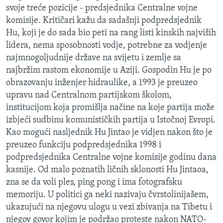
svoje treće pozicije - predsjednika Centralne vojne
komisije. Kritičari kažu da sadašnji podpredsjednik
Hu, koji je do sada bio peti na rang listi kinskih najviših
lidera, nema sposobnosti vodje, potrebne za vodjenje
najmnogoljudnije države na svijetu i zemlje sa
najbržim rastom ekonomije u Aziji. Gospodin Hu je po
obrazovanju inženjer hidraulike, a 1993 je preuzeo
upravu nad Centralnom partijskom školom,
institucijom koja promišlja načine na koje partija može
izbjeći sudbinu komunističkih partija u Istočnoj Evropi.
Kao mogući nasljednik Hu Jintao je vidjen nakon što je
preuzeo funkciju podpredsjednika 1998 i
podpredsjednika Centralne vojne komisije godinu dana
kasnije. Od malo poznatih ličnih sklonosti Hu Jintaoa,
zna se da voli ples, ping pong i ima fotografsku
memoriju. U politici ga neki nazivaju čvrstolinijašem,
ukazujući na njegovu ulogu u vezi zbivanja na Tibetu i
njegov govor kojim je podržao proteste nakon NATO-