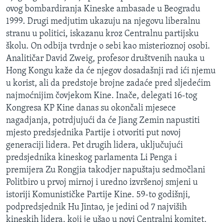
ovog bombardiranja Kineske ambasade u Beogradu
1999. Drugi medjutim ukazuju na njegovu liberalnu
stranu u politici, iskazanu kroz Centralnu partijsku
školu. On odbija tvrdnje o sebi kao misterioznoj osobi.
Analitičar David Zweig, profesor društvenih nauka u
Hong Kongu kaže da će njegov dosadašnji rad ići njemu
u korist, ali da predstoje brojne zadaće pred sljedećim
najmoćnijim čovjekom Kine. Inače, delegati 16-tog
Kongresa KP Kine danas su okončali mjesece
nagadjanja, potrdjujući da će Jiang Zemin napustiti
mjesto predsjednika Partije i otvoriti put novoj
generaciji lidera. Pet drugih lidera, uključujući
predsjednika kineskog parlamenta Li Penga i
premijera Zu Rongjia takodjer napuštaju sedmočlani
Politbiro u prvoj mirnoj i uredno izvršenoj smjeni u
istoriji Komunističke Partije Kine. 59-to godišnji,
podpredsjednik Hu Jintao, je jedini od 7 najviših
kineskih lidera, koji je ušao u novi Centralni komitet,