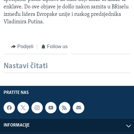
MAGAZIN
enklave. Do ove objave je došlo nakon samita u BRiselu
između lidera Evropske unije i ruskog predsjednika
O GLASU AMERIKE
Vladimira Putina.
Learning English
Podijeli
Follow us
PRATITE NAS
Nastavi čitati
Jezici
PRATITE NAS
INFORMACIJE