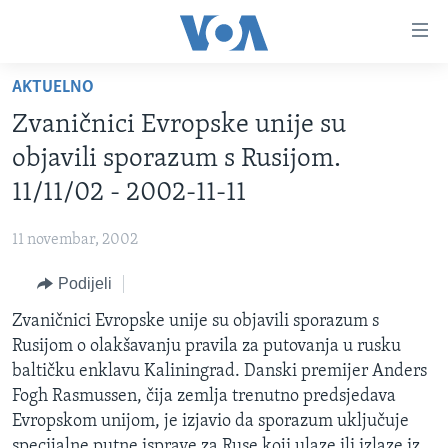
Linkovi
Pređi
na
AKTUELNO
glavni
TV PROGRAM
sadržaj
Zvaničnici Evropske unije su
VIDEO
Pređi
objavili sporazum s Rusijom.
na
FOTOGRAFIJE DANA
11/11/02 - 2002-11-11
glavnu
VIJESTI
navigaciju
11 novembar, 2002
Idi
NAUKA I TEHNOLOGIJA
SJEDINJENE AMERIČKE DRŽAVE
na
Podijeli
SPECIJALNI PROJEKTI
BOSNA I HERCEGOVINA
pretragu
Zvaničnici Evropske unije su objavili sporazum s
KORUPCIJA
SVIJET
Rusijom o olakšavanju pravila za putovanja u rusku
SLOBODA MEDIJA
baltičku enklavu Kaliningrad. Danski premijer Anders
ŽENSKA STRANA
Fogh Rasmussen, čija zemlja trenutno predsjedava
Evropskom unijom, je izjavio da sporazum uključuje
IZBJEGLIČKA STRANA
specijalne putne isprave za Ruse koji ulaze ili izlaze iz