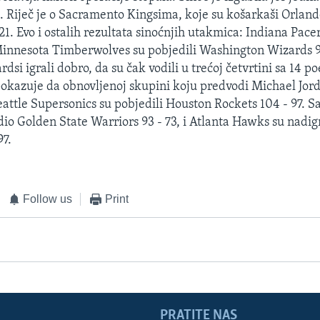
. Riječ je o Sacramento Kingsima, koje su košarkaši Orlan
21. Evo i ostalih rezultata sinoćnjih utakmica: Indiana Pace
Minnesota Timberwolves su pobjedili Washington Wizards 9
rdsi igrali dobro, da su čak vodili u trećoj četvrtini sa 14 po
 pokazuje da obnovljenoj skupini koju predvodi Michael Jord
attle Supersonics su pobjedili Houston Rockets 104 - 97. S
dio Golden State Warriors 93 - 73, i Atlanta Hawks su nadig
97.
Follow us
Print
PRATITE NAS