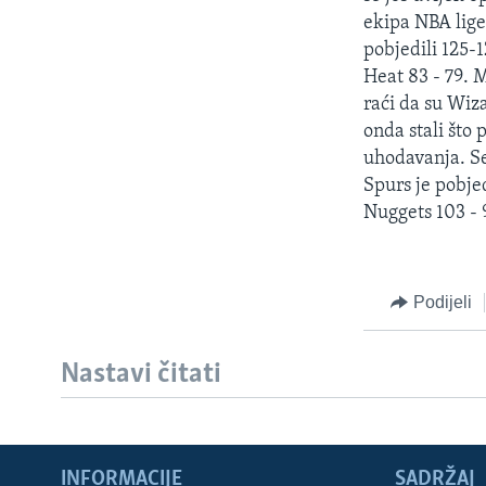
MAGAZIN
ekipa NBA lige
O GLASU AMERIKE
pobjedili 125-1
Heat 83 - 79. 
raći da su Wiza
onda stali što
uhodavanja. Se
Spurs je pobje
Nuggets 103 - 
Podijeli
Nastavi čitati
INFORMACIJE
SADRŽAJ