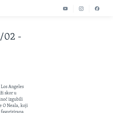
1/02 -
 Los Angeles
ži skor u
noć izgubili
e O Neala, koji
 favorizirana