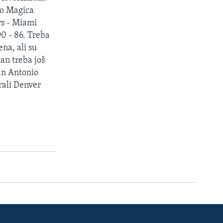
do Magica
rs - Miami
0 - 86. Treba
ena, ali su
an treba još
an Antonio
rali Denver