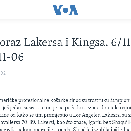
oraz Lakersa i Kingsa. 6/1
11-06
002
eričke profesionalne košarke sinoć su trostruku šampioni
i još jedan susret što im je na početku sezone donijelo najni
dine od kako se tim premjestio u Los Angeles. Lakesrsi su si
avaliersa 70-89. Lakersi, kao što znate, igarju bez Shaquill
poravlja nakon operacije stopala. Sinoć je izgubila još jedna