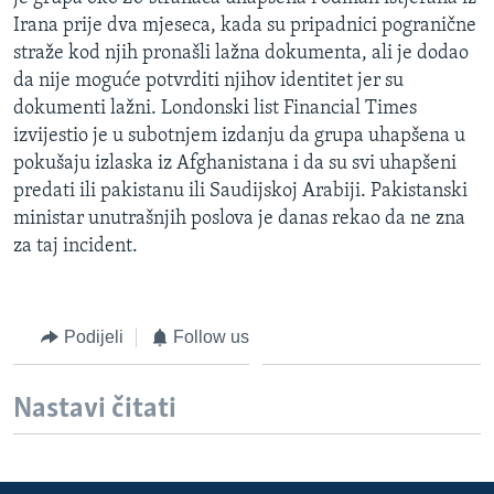
MAGAZIN
Irana prije dva mjeseca, kada su pripadnici pogranične
straže kod njih pronašli lažna dokumenta, ali je dodao
O GLASU AMERIKE
da nije moguće potvrditi njihov identitet jer su
dokumenti lažni. Londonski list Financial Times
Learning English
izvijestio je u subotnjem izdanju da grupa uhapšena u
pokušaju izlaska iz Afghanistana i da su svi uhapšeni
PRATITE NAS
predati ili pakistanu ili Saudijskoj Arabiji. Pakistanski
ministar unutrašnjih poslova je danas rekao da ne zna
za taj incident.
Jezici
Podijeli
Follow us
Nastavi čitati