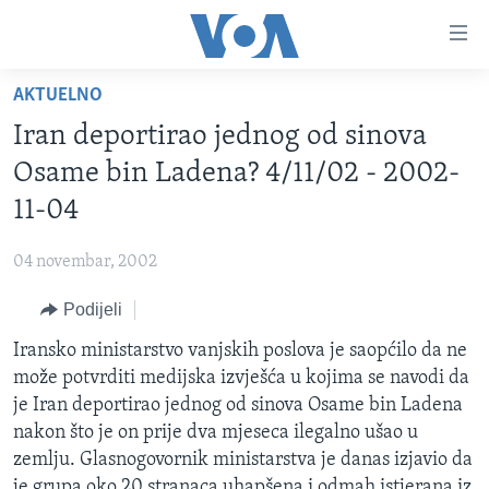
Linkovi
Pređi
na
AKTUELNO
glavni
TV PROGRAM
sadržaj
Iran deportirao jednog od sinova
VIDEO
Pređi
Osame bin Ladena? 4/11/02 - 2002-
na
FOTOGRAFIJE DANA
11-04
glavnu
VIJESTI
navigaciju
04 novembar, 2002
Idi
NAUKA I TEHNOLOGIJA
SJEDINJENE AMERIČKE DRŽAVE
na
Podijeli
SPECIJALNI PROJEKTI
BOSNA I HERCEGOVINA
pretragu
Iransko ministarstvo vanjskih poslova je saopćilo da ne
KORUPCIJA
SVIJET
može potvrditi medijska izvješća u kojima se navodi da
SLOBODA MEDIJA
je Iran deportirao jednog od sinova Osame bin Ladena
ŽENSKA STRANA
nakon što je on prije dva mjeseca ilegalno ušao u
zemlju. Glasnogovornik ministarstva je danas izjavio da
IZBJEGLIČKA STRANA
je grupa oko 20 stranaca uhapšena i odmah istjerana iz