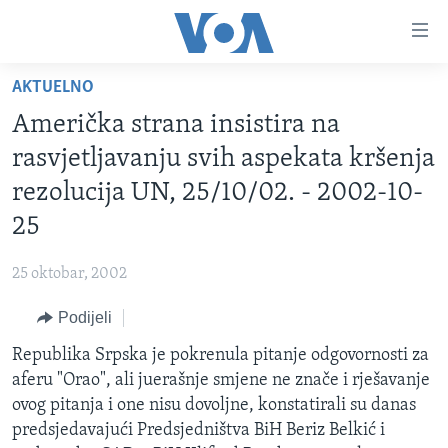
Linkovi
Pređi
na
AKTUELNO
glavni
TV PROGRAM
sadržaj
Američka strana insistira na
VIDEO
Pređi
rasvjetljavanju svih aspekata kršenja
na
FOTOGRAFIJE DANA
rezolucija UN, 25/10/02. - 2002-10-
glavnu
VIJESTI
navigaciju
25
Idi
NAUKA I TEHNOLOGIJA
SJEDINJENE AMERIČKE DRŽAVE
na
25 oktobar, 2002
SPECIJALNI PROJEKTI
BOSNA I HERCEGOVINA
pretragu
Podijeli
KORUPCIJA
SVIJET
Republika Srpska je pokrenula pitanje odgovornosti za
SLOBODA MEDIJA
aferu "Orao", ali juerašnje smjene ne znače i rješavanje
ŽENSKA STRANA
ovog pitanja i one nisu dovoljne, konstatirali su danas
predsjedavajući Predsjedništva BiH Beriz Belkić i
IZBJEGLIČKA STRANA