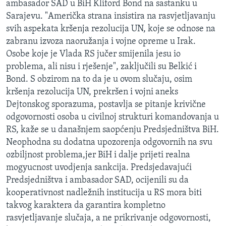
ambasador SAD u BiH Kliford Bond na sastanku u
MAGAZIN
Sarajevu. "Američka strana insistira na rasvjetljavanju
O GLASU AMERIKE
svih aspekata kršenja rezolucija UN, koje se odnose na
zabranu izvoza naoružanja i vojne opreme u Irak.
Osobe koje je Vlada RS jučer smijenila jesu io
Learning English
problema, ali nisu i rješenje", zaključili su Belkić i
Bond. S obzirom na to da je u ovom slučaju, osim
PRATITE NAS
kršenja rezolucija UN, prekršen i vojni aneks
Dejtonskog sporazuma, postavlja se pitanje krivične
odgovornosti osoba u civilnoj strukturi komandovanja u
Jezici
RS, kaže se u današnjem saopćenju Predsjedništva BiH.
Neophodna su dodatna upozorenja odgovornih na svu
ozbiljnost problema,jer BiH i dalje prijeti realna
mogyucnost uvodjenja sankcija. Predsjedavajući
Predsjedništva i ambasador SAD, ocijenili su da
kooperativnost nadležnih institucija u RS mora biti
takvog karaktera da garantira kompletno
rasvjetljavanje slučaja, a ne prikrivanje odgovornosti,