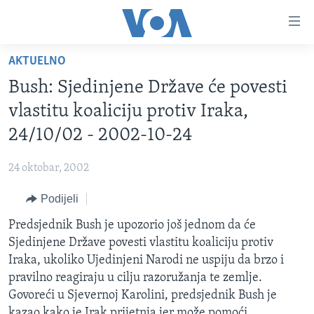
Linkovi
Pređi
na
AKTUELNO
glavni
TV PROGRAM
sadržaj
Bush: Sjedinjene Države će povesti
VIDEO
Pređi
vlastitu koaliciju protiv Iraka,
na
FOTOGRAFIJE DANA
24/10/02 - 2002-10-24
glavnu
VIJESTI
navigaciju
24 oktobar, 2002
Idi
NAUKA I TEHNOLOGIJA
SJEDINJENE AMERIČKE DRŽAVE
na
Podijeli
SPECIJALNI PROJEKTI
BOSNA I HERCEGOVINA
pretragu
Predsjednik Bush je upozorio još jednom da će
KORUPCIJA
SVIJET
Sjedinjene Države povesti vlastitu koaliciju protiv
SLOBODA MEDIJA
Iraka, ukoliko Ujedinjeni Narodi ne uspiju da brzo i
ŽENSKA STRANA
pravilno reagiraju u cilju razoružanja te zemlje.
Govoreći u Sjevernoj Karolini, predsjednik Bush je
IZBJEGLIČKA STRANA
kazao kako je Irak prijetnja jer može pomoći