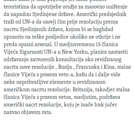
MAGAZIN
teroristima da upotrijebe oružje za masovno uništenje
da napadnu Sjedinjene države. Američki predsjednik
O GLASU AMERIKE
traži od UN-a da usovji čim prije rezoluciju prema
nacrtu Sjedinjenih država, kojom bi se baghdad
Learning English
upozorio na teške posljedice ukoliko ne otkrije i ne
preda opasni arsenal. U medjuvremenu 15 članica
PRATITE NAS
Vijeća Sigurnosti UN-a u New Yorku, planira nastaviti
održavanje zatvorenih konsultacija oko revidiranog
nacrta nove rezolucije . Rusija , Francuska i Kina, stalne
članice Vijeća s pravom veto-a, kažu da i dalje vide
Jezici
neke neprihvatljive elemente u revidiranom
američkom nacrtu rezolucije. Britanija, takodjer stalna
članica Vijeća s pravom vetoa, medjutim, podržava
američki nacrt rezolucije, koju je inače Irak jučer
nazvao objavom rata.