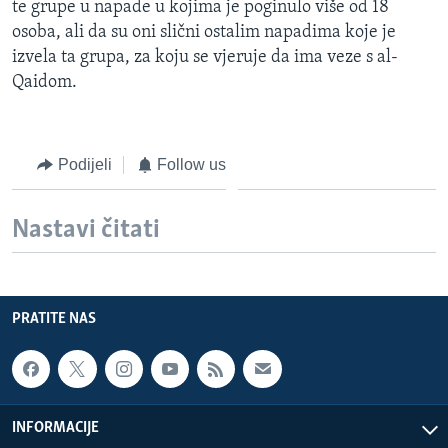
te grupe u napade u kojima je poginulo više od 18
MAGAZIN
osoba, ali da su oni slični ostalim napadima koje je
O GLASU AMERIKE
izvela ta grupa, za koju se vjeruje da ima veze s al-
Qaidom.
Learning English
PRATITE NAS
Podijeli
Follow us
Nastavi čitati
Jezici
PRATITE NAS
INFORMACIJE