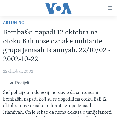
Linkovi
Pređi
na
AKTUELNO
glavni
TV PROGRAM
sadržaj
Bombaški napadi 12 oktobra na
VIDEO
Pređi
otoku Bali nose oznake militante
na
FOTOGRAFIJE DANA
grupe Jemaah Islamiyah. 22/10/02 -
glavnu
VIJESTI
navigaciju
2002-10-22
Idi
NAUKA I TEHNOLOGIJA
SJEDINJENE AMERIČKE DRŽAVE
na
22 oktobar, 2002
SPECIJALNI PROJEKTI
BOSNA I HERCEGOVINA
pretragu
Podijeli
KORUPCIJA
SVIJET
Šef policije u Indoneziji je izjavio da smrtonosni
SLOBODA MEDIJA
bombaški napadi koji su se dogodili na otoku Bali 12
ŽENSKA STRANA
oktobra nose oznake militante grupe Jemaah
Islamiyah. On je rekao da nema dokaza o umiješanosti
IZBJEGLIČKA STRANA