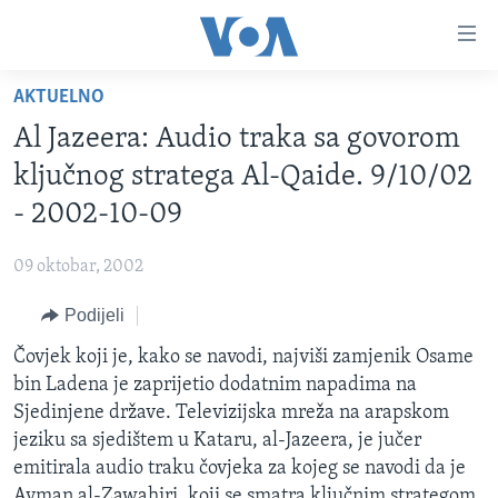
Linkovi
Pređi
na
AKTUELNO
glavni
TV PROGRAM
sadržaj
Al Jazeera: Audio traka sa govorom
VIDEO
Pređi
ključnog stratega Al-Qaide. 9/10/02
na
FOTOGRAFIJE DANA
- 2002-10-09
glavnu
VIJESTI
navigaciju
09 oktobar, 2002
Idi
NAUKA I TEHNOLOGIJA
SJEDINJENE AMERIČKE DRŽAVE
na
Podijeli
SPECIJALNI PROJEKTI
BOSNA I HERCEGOVINA
pretragu
Čovjek koji je, kako se navodi, najviši zamjenik Osame
KORUPCIJA
SVIJET
bin Ladena je zaprijetio dodatnim napadima na
SLOBODA MEDIJA
Sjedinjene države. Televizijska mreža na arapskom
ŽENSKA STRANA
jeziku sa sjedištem u Kataru, al-Jazeera, je jučer
emitirala audio traku čovjeka za kojeg se navodi da je
IZBJEGLIČKA STRANA
Ayman al-Zawahiri, koji se smatra ključnim strategom