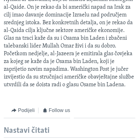
MAGAZIN
al-Qaide. On je rekao da bi američki napad na Irak za
cilj imao davanje dominacije Izraelu nad područjem
O GLASU AMERIKE
srednjeg istoka. Bez konkretnih detalja, on je rekao da
al-Qaida cilja ključne sektore američke ekonomije.
Learning English
Glas na traci kaže da su i Osama bin Laden i zbačeni
talebanski lider Mullah Omar živi i da su dobro.
PRATITE NAS
Početkom nedjelje, al-Jazeera je emitirala glas čovjeka
za kojeg se kaže da je Osama bin Laden, koji je
zaprijetio novim napadima. Washington Post je jučer
izvijestio da su stručnjaci američke obavještajne službe
Jezici
utvrdili da se doista radi o glasu Osame bin Ladena.
Podijeli
Follow us
Nastavi čitati