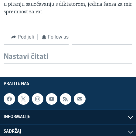
u pitanju sauočavanju s diktatorom, jedina šansa za mir
MAGAZIN
spremnost za rat.
O GLASU AMERIKE
Learning English
Podijeli
Follow us
PRATITE NAS
Nastavi čitati
Jezici
PRATITE NAS
INFORMACIJE
SADRŽAJ