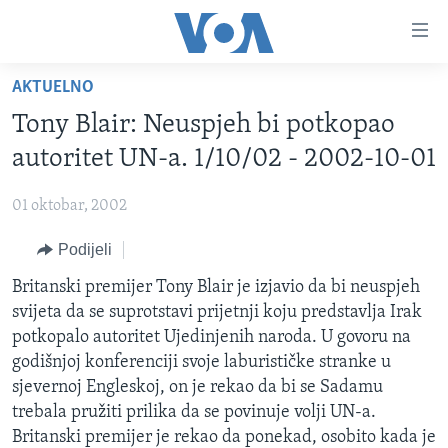
Linkovi
Pređi
na
AKTUELNO
glavni
TV PROGRAM
sadržaj
Tony Blair: Neuspjeh bi potkopao
VIDEO
Pređi
autoritet UN-a. 1/10/02 - 2002-10-01
na
FOTOGRAFIJE DANA
glavnu
01 oktobar, 2002
VIJESTI
navigaciju
Idi
Podijeli
NAUKA I TEHNOLOGIJA
SJEDINJENE AMERIČKE DRŽAVE
na
SPECIJALNI PROJEKTI
Britanski premijer Tony Blair je izjavio da bi neuspjeh
BOSNA I HERCEGOVINA
pretragu
svijeta da se suprotstavi prijetnji koju predstavlja Irak
KORUPCIJA
SVIJET
potkopalo autoritet Ujedinjenih naroda. U govoru na
SLOBODA MEDIJA
godišnjoj konferenciji svoje laburističke stranke u
sjevernoj Engleskoj, on je rekao da bi se Sadamu
ŽENSKA STRANA
trebala pružiti prilika da se povinuje volji UN-a.
IZBJEGLIČKA STRANA
Britanski premijer je rekao da ponekad, osobito kada je