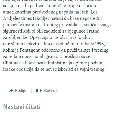
MAGAZIN
snagu koja bi podržala američke trupe u slučaju
amerikancima predvođenog napada na Irak. Los
O GLASU AMERIKE
Andjeles times takodjer navodi da bi se neposredni
planovi fokusirali na trening prevodilaca, vodiča i snaga
Learning English
sigurnosti koji bi bili zaduženi za bjegunce i ratne
zarobljenike. Operacija bi se platila iz fondova
PRATITE NAS
određenih u okviru akta o oslobođenju Iraka iz 1998,
kojim je Pentagonu odobreno da pruži usluge i trening
za sedam opozicionih grupa. U prošlosti su se i
Clintonova i Bushova administracija opirale pozivima
Jezici
iračke opozicije da se novac iskoristi za vojni trening.
Podijeli
Follow us
Nastavi čitati