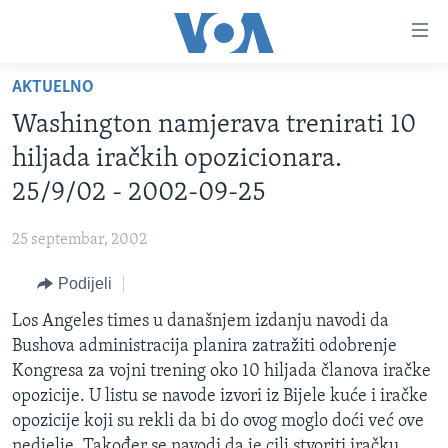
Linkovi
Pređi
na
AKTUELNO
glavni
TV PROGRAM
sadržaj
Washington namjerava trenirati 10
VIDEO
Pređi
hiljada iračkih opozicionara.
na
FOTOGRAFIJE DANA
25/9/02 - 2002-09-25
glavnu
VIJESTI
navigaciju
25 septembar, 2002
Idi
NAUKA I TEHNOLOGIJA
SJEDINJENE AMERIČKE DRŽAVE
na
Podijeli
SPECIJALNI PROJEKTI
BOSNA I HERCEGOVINA
pretragu
Los Angeles times u današnjem izdanju navodi da
KORUPCIJA
SVIJET
Bushova administracija planira zatražiti odobrenje
SLOBODA MEDIJA
Kongresa za vojni trening oko 10 hiljada članova iračke
ŽENSKA STRANA
opozicije. U listu se navode izvori iz Bijele kuće i iračke
opozicije koji su rekli da bi do ovog moglo doći već ove
IZBJEGLIČKA STRANA
nedjelje. Također se navodi da je cilj stvoriti iračku