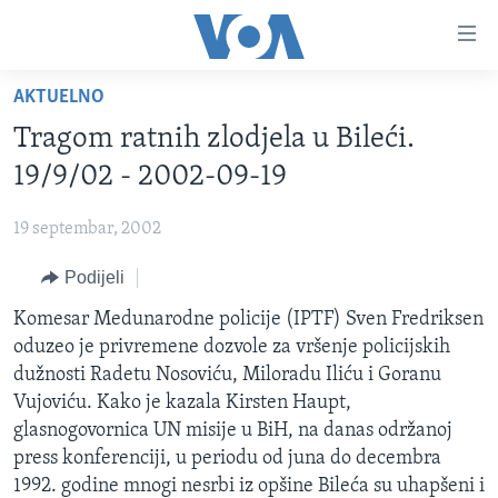
Linkovi
Pređi
na
AKTUELNO
glavni
TV PROGRAM
sadržaj
Tragom ratnih zlodjela u Bileći.
VIDEO
Pređi
19/9/02 - 2002-09-19
na
FOTOGRAFIJE DANA
glavnu
19 septembar, 2002
VIJESTI
navigaciju
Idi
Podijeli
NAUKA I TEHNOLOGIJA
SJEDINJENE AMERIČKE DRŽAVE
na
SPECIJALNI PROJEKTI
Komesar Medunarodne policije (IPTF) Sven Fredriksen
BOSNA I HERCEGOVINA
pretragu
oduzeo je privremene dozvole za vršenje policijskih
KORUPCIJA
SVIJET
dužnosti Radetu Nosoviću, Miloradu Iliću i Goranu
SLOBODA MEDIJA
Vujoviću. Kako je kazala Kirsten Haupt,
glasnogovornica UN misije u BiH, na danas održanoj
ŽENSKA STRANA
press konferenciji, u periodu od juna do decembra
IZBJEGLIČKA STRANA
1992. godine mnogi nesrbi iz opšine Bileća su uhapšeni i