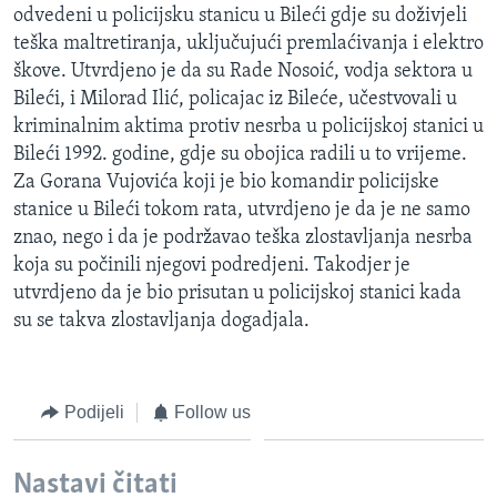
odvedeni u policijsku stanicu u Bileći gdje su doživjeli
MAGAZIN
teška maltretiranja, uključujući premlaćivanja i elektro
O GLASU AMERIKE
škove. Utvrdjeno je da su Rade Nosoić, vodja sektora u
Bileći, i Milorad Ilić, policajac iz Bileće, učestvovali u
Learning English
kriminalnim aktima protiv nesrba u policijskoj stanici u
Bileći 1992. godine, gdje su obojica radili u to vrijeme.
PRATITE NAS
Za Gorana Vujovića koji je bio komandir policijske
stanice u Bileći tokom rata, utvrdjeno je da je ne samo
znao, nego i da je podržavao teška zlostavljanja nesrba
koja su počinili njegovi podredjeni. Takodjer je
Jezici
utvrdjeno da je bio prisutan u policijskoj stanici kada
su se takva zlostavljanja dogadjala.
Podijeli
Follow us
Nastavi čitati