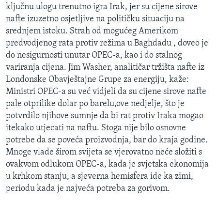
ključnu ulogu trenutno igra Irak, jer su cijene sirove
MAGAZIN
nafte izuzetno osjetljive na političku situaciju na
O GLASU AMERIKE
srednjem istoku. Strah od mogućeg Amerikom
predvodjenog rata protiv režima u Baghdadu , doveo je
Learning English
do nesigurnosti unutar OPEC-a, kao i do stalnog
variranja cijena. Jim Washer, analitičar tržišta nafte iz
PRATITE NAS
Londonske Obavještajne Grupe za energiju, kaže:
Ministri OPEC-a su već vidjeli da su cijene sirove nafte
pale otprilike dolar po barelu,ove nedjelje, što je
potvrdilo njihove sumnje da bi rat protiv Iraka mogao
Jezici
itekako utjecati na naftu. Stoga nije bilo osnovne
potrebe da se poveća proizvodnja, bar do kraja godine.
Mnoge vlade širom svijeta se vjerovatno neće složiti s
ovakvom odlukom OPEC-a, kada je svjetska ekonomija
u krhkom stanju, a sjeverna hemisfera ide ka zimi,
periodu kada je najveća potreba za gorivom.