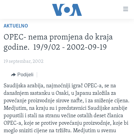
Linkovi
Pređi
na
AKTUELNO
glavni
TV PROGRAM
sadržaj
OPEC- nema promjena do kraja
VIDEO
Pređi
godine. 19/9/02 - 2002-09-19
na
FOTOGRAFIJE DANA
glavnu
19 septembar, 2002
VIJESTI
navigaciju
Idi
Podijeli
NAUKA I TEHNOLOGIJA
SJEDINJENE AMERIČKE DRŽAVE
na
SPECIJALNI PROJEKTI
Saudijska arabija, najmoćniji igrač OPEC-a, se na
BOSNA I HERCEGOVINA
pretragu
današnjem sastanku u Osaki, u Japanu založila za
KORUPCIJA
SVIJET
povećanje proizvodnje sirove nafte, i za sniženje cijena.
SLOBODA MEDIJA
Medjutim, na kraju su i predstavnici Saudijske arabije
popustili i stali na stranu većine ostalih deset članica
ŽENSKA STRANA
OPEC-a, koje se protive povećanju proizvodnje, koje bi
IZBJEGLIČKA STRANA
moglo sniziti cijene na tržištu. Medjutim u svemu