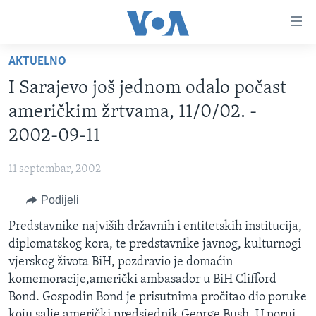
Linkovi
Pređi
na
AKTUELNO
glavni
TV PROGRAM
sadržaj
I Sarajevo još jednom odalo počast
VIDEO
Pređi
američkim žrtvama, 11/0/02. -
na
FOTOGRAFIJE DANA
2002-09-11
glavnu
VIJESTI
navigaciju
11 septembar, 2002
Idi
NAUKA I TEHNOLOGIJA
SJEDINJENE AMERIČKE DRŽAVE
na
Podijeli
SPECIJALNI PROJEKTI
BOSNA I HERCEGOVINA
pretragu
Predstavnike najviših državnih i entitetskih institucija,
KORUPCIJA
SVIJET
diplomatskog kora, te predstavnike javnog, kulturnogi
SLOBODA MEDIJA
vjerskog života BiH, pozdravio je domaćin
ŽENSKA STRANA
komemoracije,američki ambasador u BiH Clifford
Bond. Gospodin Bond je prisutnima pročitao dio poruke
IZBJEGLIČKA STRANA
koju salje američki predsjednik George Bush. U porui