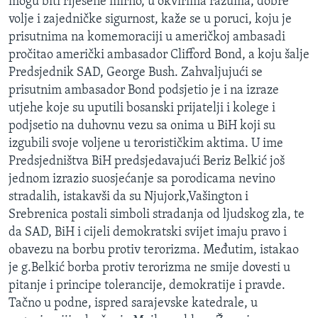
mogu biti riješene mirno, u okvirima razuma, dobre
volje i zajedničke sigurnost, kaže se u poruci, koju je
prisutnima na komemoraciji u američkoj ambasadi
pročitao američki ambasador Clifford Bond, a koju šalje
Predsjednik SAD, George Bush. Zahvaljujući se
prisutnim ambasador Bond podsjetio je i na izraze
utjehe koje su uputili bosanski prijatelji i kolege i
podjsetio na duhovnu vezu sa onima u BiH koji su
izgubili svoje voljene u terorističkim aktima. U ime
Predsjedništva BiH predsjedavajući Beriz Belkić još
jednom izrazio suosjećanje sa porodicama nevino
stradalih, istakavši da su Njujork,Vašington i
Srebrenica postali simboli stradanja od ljudskog zla, te
da SAD, BiH i cijeli demokratski svijet imaju pravo i
obavezu na borbu protiv terorizma. Međutim, istakao
je g.Belkić borba protiv terorizma ne smije dovesti u
pitanje i principe tolerancije, demokratije i pravde.
Tačno u podne, ispred sarajevske katedrale, u