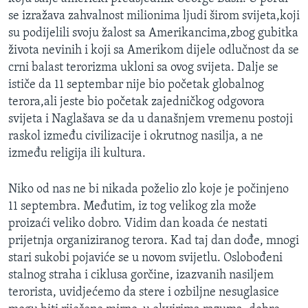
MAGAZIN
se izražava zahvalnost milionima ljudi širom svijeta,koji
su podijelili svoju žalost sa Amerikancima,zbog gubitka
O GLASU AMERIKE
života nevinih i koji sa Amerikom dijele odlučnost da se
crni balast terorizma ukloni sa ovog svijeta. Dalje se
Learning English
ističe da 11 septembar nije bio početak globalnog
terora,ali jeste bio početak zajedničkog odgovora
PRATITE NAS
svijeta i Naglašava se da u današnjem vremenu postoji
raskol između civilizacije i okrutnog nasilja, a ne
između religija ili kultura.
Jezici
Niko od nas ne bi nikada poželio zlo koje je počinjeno
11 septembra. Međutim, iz tog velikog zla može
proizaći veliko dobro. Vidim dan koada će nestati
prijetnja organiziranog terora. Kad taj dan dođe, mnogi
stari sukobi pojaviće se u novom svijetlu. Oslobođeni
stalnog straha i ciklusa gorčine, izazvanih nasiljem
terorista, uvidjećemo da stere i ozbiljne nesuglasice