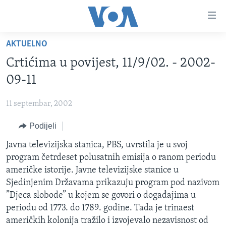
Linkovi
Pređi
na
AKTUELNO
glavni
TV PROGRAM
sadržaj
Crtićima u povijest, 11/9/02. - 2002-
VIDEO
Pređi
09-11
na
FOTOGRAFIJE DANA
glavnu
11 septembar, 2002
VIJESTI
navigaciju
Idi
Podijeli
NAUKA I TEHNOLOGIJA
SJEDINJENE AMERIČKE DRŽAVE
na
SPECIJALNI PROJEKTI
Javna televizijska stanica, PBS, uvrstila je u svoj
BOSNA I HERCEGOVINA
pretragu
program četrdeset polusatnih emisija o ranom periodu
KORUPCIJA
SVIJET
američke istorije. Javne televizijske stanice u
SLOBODA MEDIJA
Sjedinjenim Državama prikazuju program pod nazivom
”Djeca slobode” u kojem se govori o događajima u
ŽENSKA STRANA
periodu od 1773. do 1789. godine. Tada je trinaest
IZBJEGLIČKA STRANA
američkih kolonija tražilo i izvojevalo nezavisnost od