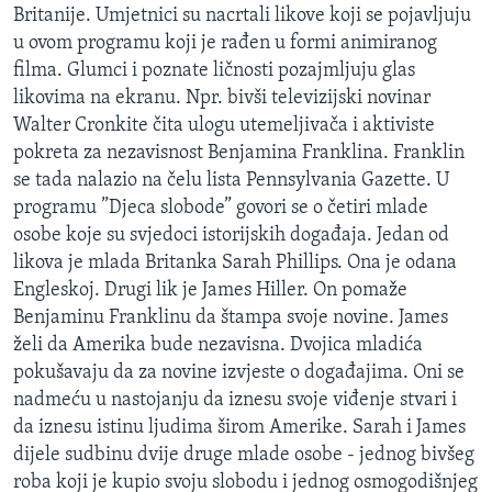
Britanije. Umjetnici su nacrtali likove koji se pojavljuju
MAGAZIN
u ovom programu koji je rađen u formi animiranog
O GLASU AMERIKE
filma. Glumci i poznate ličnosti pozajmljuju glas
likovima na ekranu. Npr. bivši televizijski novinar
Learning English
Walter Cronkite čita ulogu utemeljivača i aktiviste
pokreta za nezavisnost Benjamina Franklina. Franklin
PRATITE NAS
se tada nalazio na čelu lista Pennsylvania Gazette. U
programu ”Djeca slobode” govori se o četiri mlade
osobe koje su svjedoci istorijskih događaja. Jedan od
likova je mlada Britanka Sarah Phillips. Ona je odana
Jezici
Engleskoj. Drugi lik je James Hiller. On pomaže
Benjaminu Franklinu da štampa svoje novine. James
želi da Amerika bude nezavisna. Dvojica mladića
pokušavaju da za novine izvjeste o događajima. Oni se
nadmeću u nastojanju da iznesu svoje viđenje stvari i
da iznesu istinu ljudima širom Amerike. Sarah i James
dijele sudbinu dvije druge mlade osobe - jednog bivšeg
roba koji je kupio svoju slobodu i jednog osmogodišnjeg