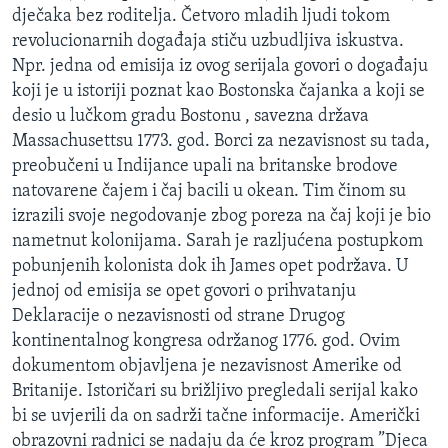
dječaka bez roditelja. Četvoro mladih ljudi tokom
revolucionarnih događaja stiču uzbudljiva iskustva.
Npr. jedna od emisija iz ovog serijala govori o događaju
koji je u istoriji poznat kao Bostonska čajanka a koji se
desio u lučkom gradu Bostonu , savezna država
Massachusettsu 1773. god. Borci za nezavisnost su tada,
preobučeni u Indijance upali na britanske brodove
natovarene čajem i čaj bacili u okean. Tim činom su
izrazili svoje negodovanje zbog poreza na čaj koji je bio
nametnut kolonijama. Sarah je razljućena postupkom
pobunjenih kolonista dok ih James opet podržava. U
jednoj od emisija se opet govori o prihvatanju
Deklaracije o nezavisnosti od strane Drugog
kontinentalnog kongresa održanog 1776. god. Ovim
dokumentom objavljena je nezavisnost Amerike od
Britanije. Istoričari su brižljivo pregledali serijal kako
bi se uvjerili da on sadrži tačne informacije. Američki
obrazovni radnici se nadaju da će kroz program ”Djeca