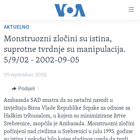
Linkovi
Pređi
na
AKTUELNO
glavni
TV PROGRAM
sadržaj
Monstruozni zločini su istina,
VIDEO
Pređi
suprotne tvrdnje su manipulacija.
na
FOTOGRAFIJE DANA
5/9/02 - 2002-09-05
glavnu
VIJESTI
navigaciju
05 septembar, 2002
Idi
NAUKA I TEHNOLOGIJA
SJEDINJENE AMERIČKE DRŽAVE
na
Podijeli
SPECIJALNI PROJEKTI
BOSNA I HERCEGOVINA
pretragu
Ambasada SAD smatra da su netačni navodi u
KORUPCIJA
SVIJET
izvještaju Biroa Vlade Republike Srpske za odnose sa
SLOBODA MEDIJA
Haškim tribunalom, u kojem su minimizirane žrtve
ŽENSKA STRANA
Srebrenice, saopćila je Ambasada. Monstruozni zločini
počinjeni nad civilima u Srebrenici u julu 1995. godine
IZBJEGLIČKA STRANA
su istina i pokušaj bilo kojeg vladinog ureda da tvrdi