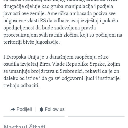
MAGAZIN
drugačije djeluje kao gruba manipulacija i podjela
javnosti ove zemlje. Američka ambasada poziva sve
O GLASU AMERIKE
odgovorne vlasti RS da odbace ovaj izvještaj i pokažu
opedijeljenost da bude zadovoljena pravda
Learning English
procesuiranjem svih ratnih zločina koji su počinjeni na
teritoriji bivše Jugoslavije.
PRATITE NAS
I Evropska Unija je u današnjem saopćenju oštro
osudila izvještaj Biroa Vlade Republike Srpske, kojim
se umanjuje broj žrtava u Srebrenici, rekavši da je on
Jezici
daleko od istine i da ga svi odgovorni ljudi i institucije
trebaju odbaciti.
Podijeli
Follow us