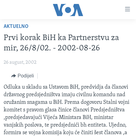
Linkovi
Pređi
na
AKTUELNO
glavni
TV PROGRAM
sadržaj
Prvi korak BiH ka Partnerstvu za
VIDEO
Pređi
mir, 26/8/02. - 2002-08-26
na
FOTOGRAFIJE DANA
glavnu
26 august, 2002
VIJESTI
navigaciju
Idi
Podijeli
NAUKA I TEHNOLOGIJA
SJEDINJENE AMERIČKE DRŽAVE
na
SPECIJALNI PROJEKTI
Odluka u skladu sa Ustavom BiH, predvidja da članovi
BOSNA I HERCEGOVINA
pretragu
državnog predsjedništva imaju civilnu komandu nad
KORUPCIJA
SVIJET
oružanim snagama u BiH. Prema dogovoru Stalni vojni
SLOBODA MEDIJA
komitet s pravom glasa činice članovi Predsjedništva
,predsjedavajući Vijeća Ministara BiH, ministar
ŽENSKA STRANA
vanjskih poslova, te predsjednići bh entiteta. Ujedno,
IZBJEGLIČKA STRANA
formira se vojna komisija koju će činiti šest članova ,a