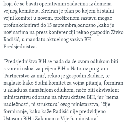
koja će se baviti operativnim zadacima iz domena
MAGAZIN
vojnog komiteta. Kreiran je plan po kojem bi stalni
O GLASU AMERIKE
vojni komitet u novom, proširenom sastavu mogao
profunkcionirati do 15 septembra,odnosno ,kako je
Learning English
novinarima na press konferenciji rekao gospodin Živko
Radišić, u mandatu aktuelnog saziva BH
PRATITE NAS
Predsjednistva.
"Predsjedništvo BiH se nada da će ovom odlukom biti
stvoreni uslovi za prijem BiH u Nato-ov program
Jezici
'Partnerstvo za mir', rekao je gospodin Radisic, te
naglasio kako Stalni komitet za vojna pitanja, formiran
u skladu sa današnjom odlukom, neće biti ekvivalent
ministarstvu odbrane na nivou države BiH, jer "nema
nadležnosti, ni strukturu" ovog ministarstva, "čije
formiranje, kako kaže Radisić nije predvidjeno
Ustavom BiH i Zakonom o Vijeću ministara".