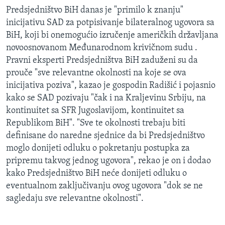
Predsjedništvo BiH danas je "primilo k znanju"
inicijativu SAD za potpisivanje bilateralnog ugovora sa
BiH, koji bi onemogućio izručenje američkih državljana
novoosnovanom Međunarodnom krivičnom sudu .
Pravni eksperti Predsjedništva BiH zaduženi su da
prouče "sve relevantne okolnosti na koje se ova
inicijativa poziva", kazao je gospodin Radišić i pojasnio
kako se SAD pozivaju "čak i na Kraljevinu Srbiju, na
kontinuitet sa SFR Jugoslavijom, kontinuitet sa
Republikom BiH". "Sve te okolnosti trebaju biti
definisane do naredne sjednice da bi Predsjedništvo
moglo donijeti odluku o pokretanju postupka za
pripremu takvog jednog ugovora", rekao je on i dodao
kako Predsjedništvo BiH neće donijeti odluku o
eventualnom zaključivanju ovog ugovora "dok se ne
sagledaju sve relevantne okolnosti".