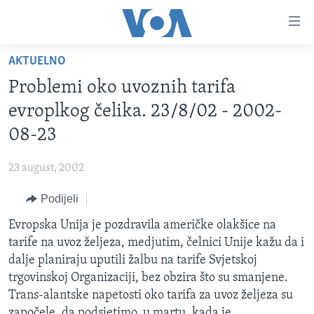
Linkovi
Pređi
na
AKTUELNO
glavni
TV PROGRAM
sadržaj
Problemi oko uvoznih tarifa
VIDEO
Pređi
evroplkog čelika. 23/8/02 - 2002-
na
FOTOGRAFIJE DANA
08-23
glavnu
VIJESTI
navigaciju
23 august, 2002
Idi
NAUKA I TEHNOLOGIJA
SJEDINJENE AMERIČKE DRŽAVE
na
Podijeli
SPECIJALNI PROJEKTI
BOSNA I HERCEGOVINA
pretragu
Evropska Unija je pozdravila američke olakšice na
KORUPCIJA
SVIJET
tarife na uvoz željeza, medjutim, čelnici Unije kažu da i
SLOBODA MEDIJA
dalje planiraju uputili žalbu na tarife Svjetskoj
ŽENSKA STRANA
trgovinskoj Organizaciji, bez obzira što su smanjene.
Trans-alantske napetosti oko tarifa za uvoz željeza su
IZBJEGLIČKA STRANA
započele, da podsjetimo, u martu, kada je