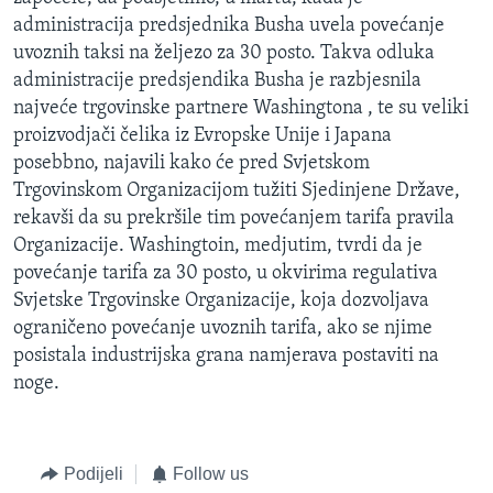
MAGAZIN
administracija predsjednika Busha uvela povećanje
uvoznih taksi na željezo za 30 posto. Takva odluka
O GLASU AMERIKE
administracije predsjendika Busha je razbjesnila
najveće trgovinske partnere Washingtona , te su veliki
Learning English
proizvodjači čelika iz Evropske Unije i Japana
posebbno, najavili kako će pred Svjetskom
PRATITE NAS
Trgovinskom Organizacijom tužiti Sjedinjene Države,
rekavši da su prekršile tim povećanjem tarifa pravila
Organizacije. Washingtoin, medjutim, tvrdi da je
povećanje tarifa za 30 posto, u okvirima regulativa
Jezici
Svjetske Trgovinske Organizacije, koja dozvoljava
ograničeno povećanje uvoznih tarifa, ako se njime
posistala industrijska grana namjerava postaviti na
noge.
Podijeli
Follow us