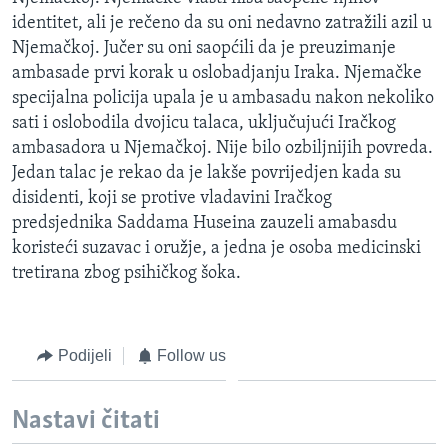
MAGAZIN
identitet, ali je rečeno da su oni nedavno zatražili azil u
Njemačkoj. Jučer su oni saopćili da je preuzimanje
O GLASU AMERIKE
ambasade prvi korak u oslobadjanju Iraka. Njemačke
specijalna policija upala je u ambasadu nakon nekoliko
Learning English
sati i oslobodila dvojicu talaca, uključujući Iračkog
ambasadora u Njemačkoj. Nije bilo ozbiljnijih povreda.
PRATITE NAS
Jedan talac je rekao da je lakše povrijedjen kada su
disidenti, koji se protive vladavini Iračkog
predsjednika Saddama Huseina zauzeli amabasdu
koristeći suzavac i oružje, a jedna je osoba medicinski
Jezici
tretirana zbog psihičkog šoka.
Podijeli
Follow us
Nastavi čitati