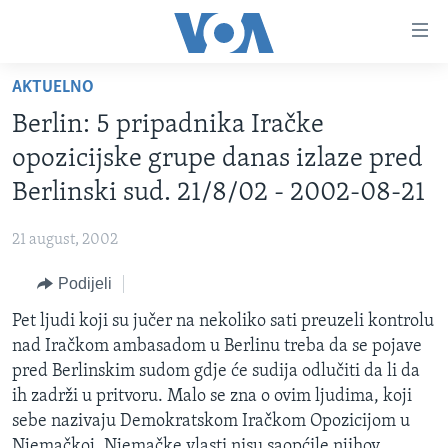
Linkovi
Pređi
na
AKTUELNO
glavni
TV PROGRAM
sadržaj
Berlin: 5 pripadnika Iračke
VIDEO
Pređi
opozicijske grupe danas izlaze pred
na
FOTOGRAFIJE DANA
Berlinski sud. 21/8/02 - 2002-08-21
glavnu
VIJESTI
navigaciju
21 august, 2002
Idi
NAUKA I TEHNOLOGIJA
SJEDINJENE AMERIČKE DRŽAVE
na
Podijeli
SPECIJALNI PROJEKTI
BOSNA I HERCEGOVINA
pretragu
Pet ljudi koji su jučer na nekoliko sati preuzeli kontrolu
KORUPCIJA
SVIJET
nad Iračkom ambasadom u Berlinu treba da se pojave
SLOBODA MEDIJA
pred Berlinskim sudom gdje će sudija odlučiti da li da
ŽENSKA STRANA
ih zadrži u pritvoru. Malo se zna o ovim ljudima, koji
sebe nazivaju Demokratskom Iračkom Opozicijom u
IZBJEGLIČKA STRANA
Njemačkoj. Njemačke vlasti nisu saopćile njihov