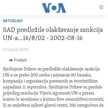
Linkovi
Pređi
na
AKTUELNO
glavni
TV PROGRAM
sadržaj
SAD predložile olakšavanje sankcija
VIDEO
Pređi
UN-a...16/8/02 - 2002-08-16
na
FOTOGRAFIJE DANA
glavnu
16 august, 2002
VIJESTI
navigaciju
Idi
Podijeli
NAUKA I TEHNOLOGIJA
SJEDINJENE AMERIČKE DRŽAVE
na
SPECIJALNI PROJEKTI
Sjedinjene Države su predložile olakšavanje sankcija
BOSNA I HERCEGOVINA
pretragu
UN-a za preko 200 osoba i najmanje 60 banaka,
KORUPCIJA
SVIJET
kompanija i organizacija povezanih sa terorističkim
SLOBODA MEDIJA
napadima 11 septembra. Sjedinjene Države su predale
prijedlog rezolucije Vijeću sigurnosti UN-a prema
ŽENSKA STRANA
kojem će zemljama u kojima žive osumnjičeni teroristi,
IZBJEGLIČKA STRANA
ili su smješteni njihovi glavni centri, biti omogućeno da