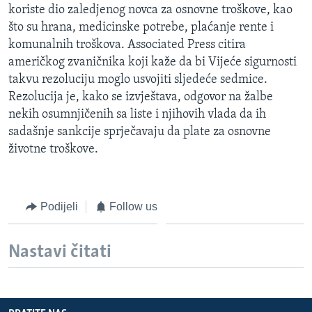
koriste dio zaledjenog novca za osnovne troškove, kao
MAGAZIN
što su hrana, medicinske potrebe, plaćanje rente i
O GLASU AMERIKE
komunalnih troškova. Associated Press citira
američkog zvaničnika koji kaže da bi Vijeće sigurnosti
Learning English
takvu rezoluciju moglo usvojiti sljedeće sedmice.
Rezolucija je, kako se izvještava, odgovor na žalbe
PRATITE NAS
nekih osumnjičenih sa liste i njihovih vlada da ih
sadašnje sankcije sprječavaju da plate za osnovne
životne troškove.
Jezici
Podijeli
Follow us
Nastavi čitati