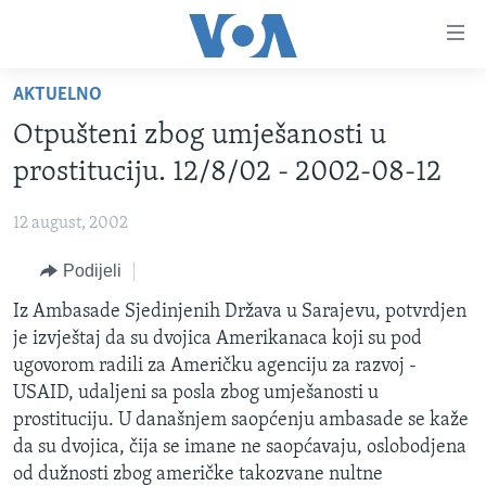
Linkovi
Pređi
na
AKTUELNO
glavni
TV PROGRAM
sadržaj
Otpušteni zbog umješanosti u
VIDEO
Pređi
prostituciju. 12/8/02 - 2002-08-12
na
FOTOGRAFIJE DANA
glavnu
12 august, 2002
VIJESTI
navigaciju
Idi
Podijeli
NAUKA I TEHNOLOGIJA
SJEDINJENE AMERIČKE DRŽAVE
na
SPECIJALNI PROJEKTI
Iz Ambasade Sjedinjenih Država u Sarajevu, potvrdjen
BOSNA I HERCEGOVINA
pretragu
je izvještaj da su dvojica Amerikanaca koji su pod
KORUPCIJA
SVIJET
ugovorom radili za Američku agenciju za razvoj -
SLOBODA MEDIJA
USAID, udaljeni sa posla zbog umješanosti u
prostituciju. U današnjem saopćenju ambasade se kaže
ŽENSKA STRANA
da su dvojica, čija se imane ne saopćavaju, oslobodjena
IZBJEGLIČKA STRANA
od dužnosti zbog američke takozvane nultne