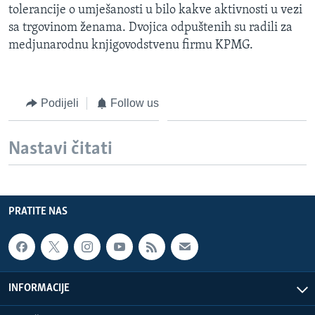
tolerancije o umješanosti u bilo kakve aktivnosti u vezi
MAGAZIN
sa trgovinom ženama. Dvojica odpuštenih su radili za
O GLASU AMERIKE
medjunarodnu knjigovodstvenu firmu KPMG.
Learning English
Podijeli
Follow us
PRATITE NAS
Nastavi čitati
Jezici
PRATITE NAS
INFORMACIJE