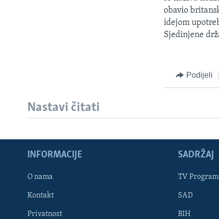
MAGAZIN
obavio britansk
O GLASU AMERIKE
idejom upotreb
Sjedinjene drž
Podijeli
Nastavi čitati
INFORMACIJE
SADRŽAJ
O nama
TV Program
Learning English
Kontakt
SAD
PRATITE NAS
Privatnost
BIH