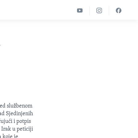
-
pred službenom
ad Sjedinjenih
ujući i potpis
rak u peticiji
 koje je