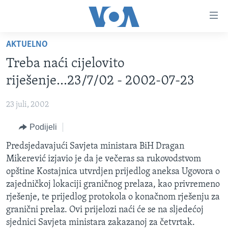
Linkovi
Pređi
na
AKTUELNO
glavni
TV PROGRAM
sadržaj
Treba naći cijelovito
VIDEO
Pređi
riješenje...23/7/02 - 2002-07-23
na
FOTOGRAFIJE DANA
glavnu
23 juli, 2002
VIJESTI
navigaciju
Idi
Podijeli
NAUKA I TEHNOLOGIJA
SJEDINJENE AMERIČKE DRŽAVE
na
SPECIJALNI PROJEKTI
Predsjedavajući Savjeta ministara BiH Dragan
BOSNA I HERCEGOVINA
pretragu
Mikerević izjavio je da je večeras sa rukovodstvom
KORUPCIJA
SVIJET
opštine Kostajnica utvrdjen prijedlog aneksa Ugovora o
SLOBODA MEDIJA
zajedničkoj lokaciji graničnog prelaza, kao privremeno
rješenje, te prijedlog protokola o konačnom rješenju za
ŽENSKA STRANA
granični prelaz. Ovi prijelozi naći će se na sljedećoj
IZBJEGLIČKA STRANA
sjednici Savjeta ministara zakazanoj za četvrtak.