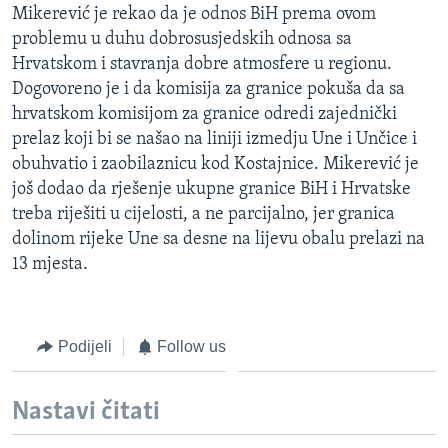
Mikerević je rekao da je odnos BiH prema ovom
MAGAZIN
problemu u duhu dobrosusjedskih odnosa sa
O GLASU AMERIKE
Hrvatskom i stavranja dobre atmosfere u regionu.
Dogovoreno je i da komisija za granice pokuša da sa
Learning English
hrvatskom komisijom za granice odredi zajednički
prelaz koji bi se našao na liniji izmedju Une i Unčice i
PRATITE NAS
obuhvatio i zaobilaznicu kod Kostajnice. Mikerević je
još dodao da rješenje ukupne granice BiH i Hrvatske
treba riješiti u cijelosti, a ne parcijalno, jer granica
dolinom rijeke Une sa desne na lijevu obalu prelazi na
Jezici
13 mjesta.
Podijeli
Follow us
Nastavi čitati