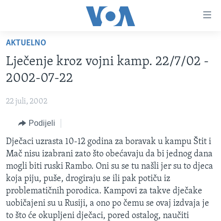
Linkovi
Pređi
na
AKTUELNO
glavni
TV PROGRAM
sadržaj
Lječenje kroz vojni kamp. 22/7/02 -
VIDEO
Pređi
2002-07-22
na
FOTOGRAFIJE DANA
glavnu
22 juli, 2002
VIJESTI
navigaciju
Idi
Podijeli
NAUKA I TEHNOLOGIJA
SJEDINJENE AMERIČKE DRŽAVE
na
SPECIJALNI PROJEKTI
Dječaci uzrasta 10-12 godina za boravak u kampu Štit i
BOSNA I HERCEGOVINA
pretragu
Mač nisu izabrani zato što obećavaju da bi jednog dana
KORUPCIJA
SVIJET
mogli biti ruski Rambo. Oni su se tu našli jer su to djeca
SLOBODA MEDIJA
koja piju, puše, drogiraju se ili pak potiču iz
problematičnih porodica. Kampovi za takve dječake
ŽENSKA STRANA
uobičajeni su u Rusiji, a ono po čemu se ovaj izdvaja je
IZBJEGLIČKA STRANA
to što će okupljeni dječaci, pored ostalog, naučiti