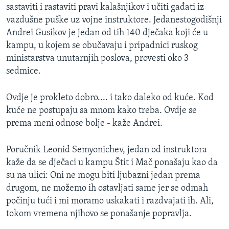
sastaviti i rastaviti pravi kalašnjikov i učiti gađati iz
MAGAZIN
vazdušne puške uz vojne instruktore. Jedanestogodišnji
O GLASU AMERIKE
Andrei Gusikov je jedan od tih 140 dječaka koji će u
kampu, u kojem se obučavaju i pripadnici ruskog
Learning English
ministarstva unutarnjih poslova, provesti oko 3
sedmice.
PRATITE NAS
Ovdje je prokleto dobro.... i tako daleko od kuće. Kod
kuće ne postupaju sa mnom kako treba. Ovdje se
prema meni odnose bolje - kaže Andrei.
Jezici
Poručnik Leonid Semyonichev, jedan od instruktora
kaže da se dječaci u kampu Štit i Mač ponašaju kao da
su na ulici: Oni ne mogu biti ljubazni jedan prema
drugom, ne možemo ih ostavljati same jer se odmah
počinju tući i mi moramo uskakati i razdvajati ih. Ali,
tokom vremena njihovo se ponašanje popravlja.