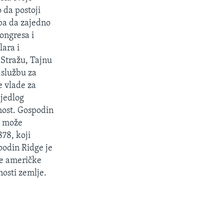
o da postoji
eba da zajedno
ongresa i
lara i
Stražu, Tajnu
 službu za
e vlade za
ijedlog
nost. Gospodin
a može
78, koji
podin Ridge je
se američke
nosti zemlje.