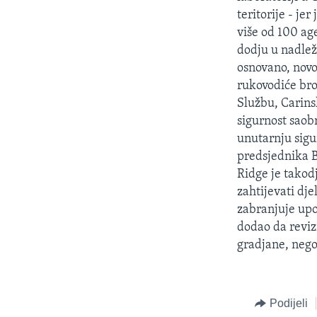
MAGAZIN
teritorije - je
O GLASU AMERIKE
više od 100 ag
dodju u nadle
osnovano, novo 
rukovodiće bro
Službu, Carins
sigurnost saob
unutarnju sigu
predsjednika B
Ridge je takod
zahtijevati dj
zabranjuje upo
dodao da reviz
gradjane, nego
Podijeli