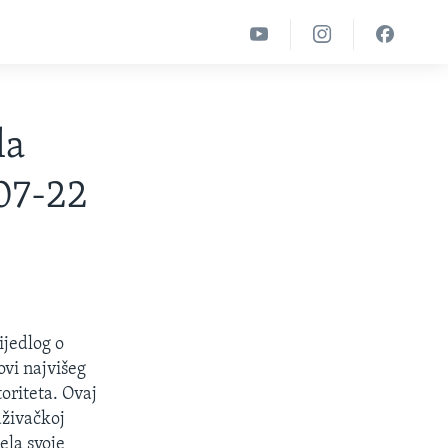
la
-07-22
ijedlog o
ovi najvišeg
oriteta. Ovaj
aživačkoj
ela svoje