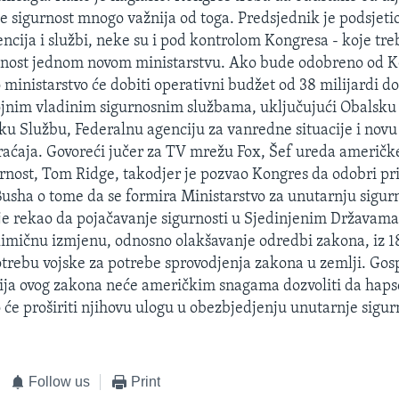
r je sigurnost mnogo važnija od toga. Predsjednik je podsjeti
encija i službi, neke su i pod kontrolom Kongresa - koje tr
žnost jednom novom ministarstvu. Ako bude odobreno od K
ministarstvo će dobiti operativni budžet od 38 milijardi do
jnim vladinim sigurnosnim službama, uključujući Obalsku 
ku Službu, Federalnu agenciju za vanredne situacije i novu
raćaja. Govoreći jučer za TV mrežu Fox, Šef ureda američk
rnost, Tom Ridge, takodjer je pozvao Kongres da odobri pr
usha o tome da se formira Ministarstvo za unutarnju sigur
je rekao da pojačavanje sigurnosti u Sjedinjenim Državam
elimičnu izmjenu, odnosno olakšavanje odredbi zakona, iz 18
trebu vojske za potrebe sprovodjenja zakona u zemlji. Gos
ija ovog zakona neće američkim snagama dozvoliti da hap
 će proširiti njihovu ulogu u obezbjedjenju unutarnje sigur
Follow us
Print