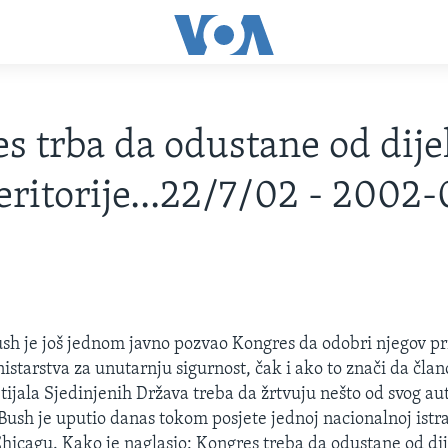
s trba da odustane od dije
teritorije...22/7/02 - 2002
sh je još jednom javno pozvao Kongres da odobri njegov pr
starstva za unutarnju sigurnost, čak i ako to znači da član
ijala Sjedinjenih Država treba da žrtvuju nešto od svog aut
Bush je uputio danas tokom posjete jednoj nacionalnoj istr
 Chicagu. Kako je naglasio: Kongres treba da odustane od dij