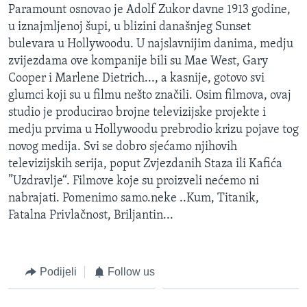
Paramount osnovao je Adolf Zukor davne 1913 godine,
MAGAZIN
u iznajmljenoj šupi, u blizini današnjeg Sunset
O GLASU AMERIKE
bulevara u Hollywoodu. U najslavnijim danima, medju
zvijezdama ove kompanije bili su Mae West, Gary
Learning English
Cooper i Marlene Dietrich..., a kasnije, gotovo svi
glumci koji su u filmu nešto značili. Osim filmova, ovaj
PRATITE NAS
studio je producirao brojne televizijske projekte i
medju prvima u Hollywoodu prebrodio krizu pojave tog
novog medija. Svi se dobro sjećamo njihovih
televizijskih serija, poput Zvjezdanih Staza ili Kafića
Jezici
”Uzdravlje“. Filmove koje su proizveli nećemo ni
nabrajati. Pomenimo samo.neke ..Kum, Titanik,
Fatalna Privlačnost, Briljantin...
Podijeli
Follow us