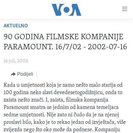
Linkovi
Pređi
na
AKTUELNO
glavni
TV PROGRAM
sadržaj
90 GODINA FILMSKE KOMPANIJE
VIDEO
Pređi
PARAMOUNT. 16/7/02 - 2002-07-16
na
FOTOGRAFIJE DANA
glavnu
16 juli, 2002
VIJESTI
navigaciju
Idi
Podijeli
NAUKA I TEHNOLOGIJA
SJEDINJENE AMERIČKE DRŽAVE
na
SPECIJALNI PROJEKTI
Kada u umjetnosti koja je samo nešto malo starija od
BOSNA I HERCEGOVINA
pretragu
100 godina neko slavi devedesetogodišnjicu, onda to
KORUPCIJA
SVIJET
zaista nešto znači. I, zaista, filmska kompanija
SLOBODA MEDIJA
Paramount smatra se jednim od kamena temeljaca
sedme umjetnosti. Nije zato ni čudo da je na njenoj
ŽENSKA STRANA
proslavi bilo, kako je to rekao jedan od izvještača, više
IZBJEGLIČKA STRANA
zvijezda nego što oko može da podnese. Kompaniju