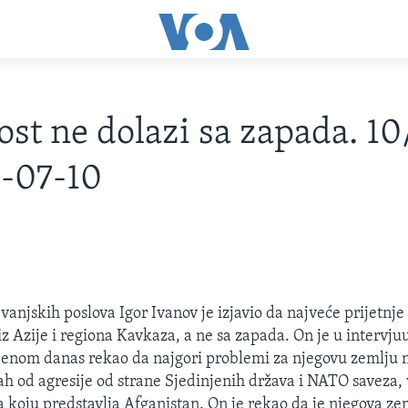
st ne dolazi sa zapada. 1
-07-10
vanjskih poslova Igor Ivanov je izjavio da najveće prijetnje
iz Azije i regiona Kavkaza, a ne sa zapada. On je u intervju
ljenom danas rekao da najgori problemi za njegovu zemlju 
trah od agresije od strane Sjedinjenih država i NATO saveza,
ja koju predstavlja Afganistan. On je rekao da je njegova ze