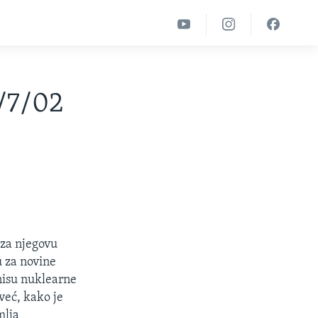
0/7/02
 za njegovu
u za novine
nisu nuklearne
 već, kako je
mlja