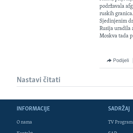
MAGAZIN
podržavala afg
O GLASU AMERIKE
ruskih granica
Sjedinjenim dr
Rusija uradila
Moskva tada pro
Podijeli
Nastavi čitati
INFORMACIJE
SADRŽAJ
Learning English
O nama
TV Program