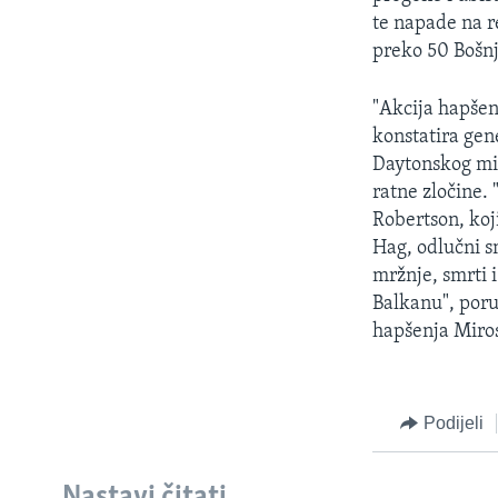
MAGAZIN
te napade na r
O GLASU AMERIKE
preko 50 Bošnj
"Akcija hapšen
konstatira gen
Daytonskog mir
ratne zločine.
Robertson, koj
Hag, odlučni 
mržnje, smrti 
Balkanu", poru
hapšenja Miros
Podijeli
Nastavi čitati