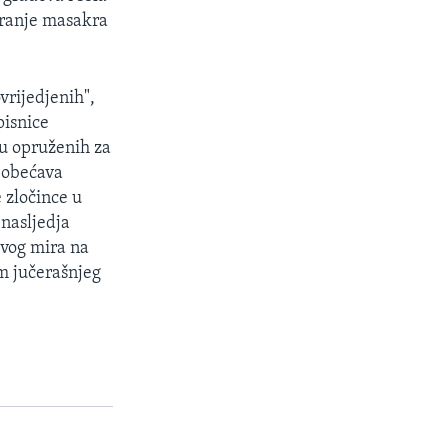
ziranje masakra
vrijedjenih",
pisnice
u opruženih za
, obećava
 zločince u
nasljedja
ivog mira na
m jučerašnjeg