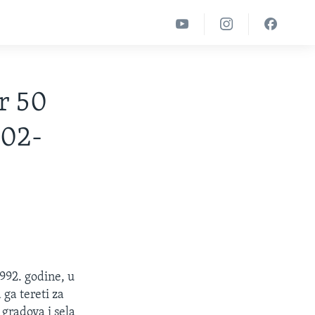
r 50
002-
992. godine, u
ga tereti za
 gradova i sela