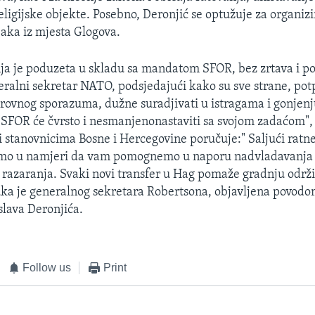
eligijske objekte. Posebno, Deronjić se optužuje za organi
aka iz mjesta Glogova.
ja je poduzeta u skladu sa mandatom SFOR, bez zrtava i po
eralni sekretar NATO, podsjedajući kako su sve strane, pot
ovnog sporazuma, dužne suradjivati u istragama i gonjenj
 "SFOR će čvrsto i nesmanjenonastaviti sa svojom zadaćom"
i stanovnicima Bosne i Hercegovine poručuje:" Saljući ratne
smo u namjeri da vam pomognemo u naporu nadvladavanja 
i razaranja. Svaki novi transfer u Hag pomaže gradnju održ
ka je generalnog sekretara Robertsona, objavljena povodo
lava Deronjića.
Follow us
Print