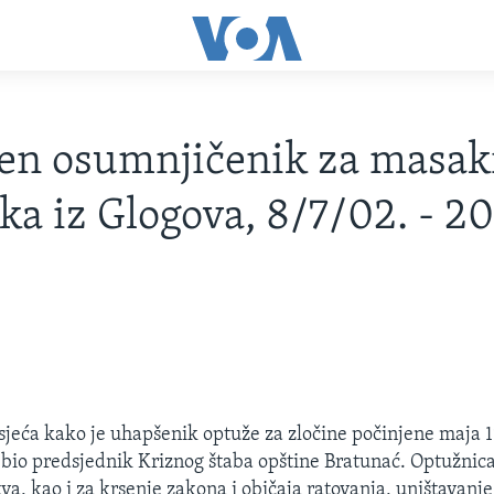
en osumnjičenik za masak
ka iz Glogova, 8/7/02. - 2
jeća kako je uhapšenik optuže za zločine počinjene maja 1
 bio predsjednik Kriznog štaba opštine Bratunać. Optužnica 
va, kao i za krsenje zakona i običaja ratovanja, uništavanje