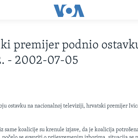
ki premijer podnio ostavk
. - 2002-07-05
oju ostavku na nacionalnoj televiziji, hrvatski premijer Ivi
z same koalicije su krenule izjave, da je koalicija potrošena
, počelo se govoriti o prijevremenim izborima, situacija se