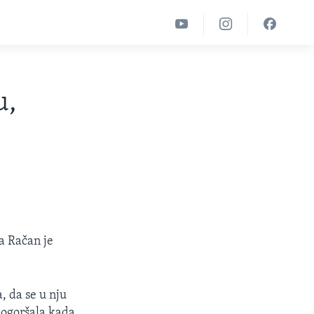
u,
ca Račan je
, da se u nju
 pogoršala kada