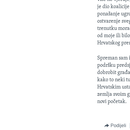
MAGAZIN
je dio koalici
O GLASU AMERIKE
ponašanje ugroz
ostvarenje sve
trenutku morao
od moje ili bil
Hrvatskog pre
Spreman sam i 
podršku predsj
dobrobit građa
kako to neki t
Hrvatskim usta
zemlja svoim g
novi početak.
Podijeli