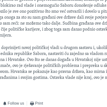
je blokirao rad vlade i onemogućio Saboru donošenje odluk
ilo je sve ono pozitivno što smo već ostvarili i dovelo u pit
ga onoga za sto su nam građani ove države dali svoje povje
 sam reći: ne možemo tako dalje. Sudbina građana ove drž
o čije političke karijere, i zbog toga sam danas podnio osta
mijera.
doprinijeti novoj političkoj vladi u drugom sastavu i, ukol
ednika republike Sabora, nastaviti ću zajedno sa vladom ra
na i Hrvatske. Ovo što se danas događa u Hrvatskoj nije us
umače, ovo je rješavanje političkih problema i prepreka u s
vom. Hrvatska se pokazuje kao pravna država, kao mirna i
rađanima i svojim gostima. Ostavka vlade nije kraj, ovo je
Follow us
Print