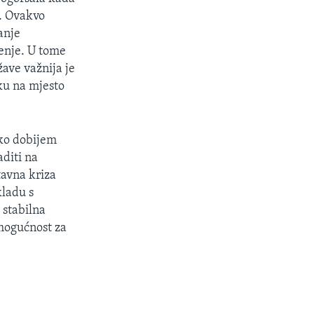
e. Ovakvo
anje
renje. U tome
ave važnija je
vku na mjesto
iko dobijem
diti na
tavna kriza
kladu s
 stabilna
 mogućnost za