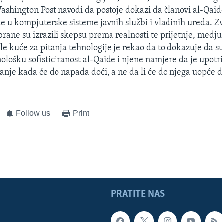
ashington Post navodi da postoje dokazi da članovi al-Qaid
e u kompjuterske sisteme javnih službi i vladinih ureda. Z
brane su izrazili skepsu prema realnosti te prijetnje, medj
le kuće za pitanja tehnologije je rekao da to dokazuje da s
nološku sofisticiranost al-Qaide i njene namjere da je upotri
tanje kada će do napada doći, a ne da li će do njega uopće d
Follow us
Print
PRATITE NAS