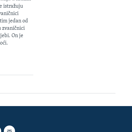
e istražuju
vaničnici
utim jedan od
u zvaničnici
jebi. On je
oći.