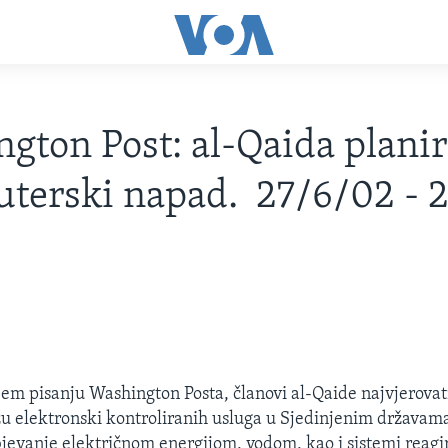
gton Post: al-Qaida plani
terski napad. 27/6/02 - 
m pisanju Washington Posta, članovi al-Qaide najvjerovatn
ažu elektronski kontroliranih usluga u Sjedinjenim državama
bjevanje električnom energijom, vodom, kao i sistemi reagi