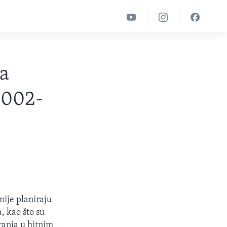
ra
2002-
ije planiraju
, kao što su
ranja u hitnim