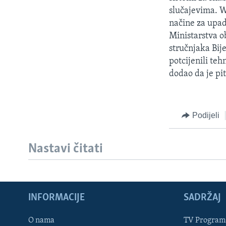
MAGAZIN
slučajevima. W
O GLASU AMERIKE
načine za upad
Ministarstva o
stručnjaka Bije
potcijenili teh
dodao da je pi
Podijeli
Nastavi čitati
INFORMACIJE
SADRŽAJ
Learning English
O nama
TV Program