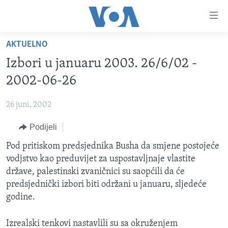
Linkovi
Pređi
na
AKTUELNO
glavni
TV PROGRAM
sadržaj
Izbori u januaru 2003. 26/6/02 -
VIDEO
Pređi
2002-06-26
na
FOTOGRAFIJE DANA
glavnu
26 juni, 2002
VIJESTI
navigaciju
Idi
Podijeli
NAUKA I TEHNOLOGIJA
SJEDINJENE AMERIČKE DRŽAVE
na
SPECIJALNI PROJEKTI
Pod pritiskom predsjednika Busha da smjene postojeće
BOSNA I HERCEGOVINA
pretragu
vodjstvo kao preduvijet za uspostavljnaje vlastite
KORUPCIJA
SVIJET
države, palestinski zvaničnici su saopćili da će
SLOBODA MEDIJA
predsjednički izbori biti održani u januaru, sljedeće
godine.
ŽENSKA STRANA
IZBJEGLIČKA STRANA
Izrealski tenkovi nastavlili su sa okruženjem