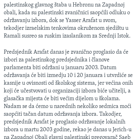
palestinskog glavnog štaba u Hebronu na Zapadnoj
MAGAZIN
obali, kada su palestinski zvaničnici saopćili odluku o
O GLASU AMERIKE
održavanju izbora, dok se Yasser Arafat u svom,
tekodjer izraelskim tenkovima okruženom sjedištu u
Learning English
Ramali susreo sa ruskim izaslanikom za Srednji Istok.
PRATITE NAS
Predsjednik Arafat danas je zvanično proglasio da će
izbori za palestinskog predsjednika i članove
parlamenta biti održani u januaru 2003. Datum
održavanja će biti izmedju 10 i 20 januara i utvrdiće se
Jezici
kasnije u ovisnosti od školskog sistema, jer većina onih
koji će učestvovati u organizaciji izbora biće učitelji, a
glasačka mijesta će biti većim dijelom u školama.
Nadam se da ćemo u narednih nekoliko sedmica moći
saopćiti tačan datum održavanja izbora. Takodjer,
predsjednik Arafat je proglasio održavanje lokalnih
izbora u martu 2003 godine, rekao je danas u Jerich-u
na Zapadnoj Obali glavni palestinski pregovarač Saeb