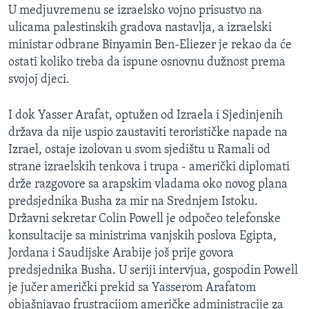
U medjuvremenu se izraelsko vojno prisustvo na
ulicama palestinskih gradova nastavlja, a izraelski
ministar odbrane Binyamin Ben-Eliezer je rekao da će
ostati koliko treba da ispune osnovnu dužnost prema
svojoj djeci.
I dok Yasser Arafat, optužen od Izraela i Sjedinjenih
država da nije uspio zaustaviti terorističke napade na
Izrael, ostaje izolovan u svom sjedištu u Ramali od
strane izraelskih tenkova i trupa - američki diplomati
drže razgovore sa arapskim vladama oko novog plana
predsjednika Busha za mir na Srednjem Istoku.
Državni sekretar Colin Powell je odpočeo telefonske
konsultacije sa ministrima vanjskih poslova Egipta,
Jordana i Saudijske Arabije još prije govora
predsjednika Busha. U seriji intervjua, gospodin Powell
je jučer američki prekid sa Yasserom Arafatom
objašnjavao frustracijom američke administracije za