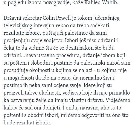
u pogledu izbora novog vodje, kaže Kahled Wahib.
Državni sekretar Colin Powell je tokom jučerašnjeg
televizijskog intervjua rekao da treba sačekati
rezultate izbore, puštajući palestince da sami
procjenjuju svoje vodjstvo: Izbori još nisu održani i
čekajte da vidimo šta će se desiti nakon što budu
održani...nova ustavna procedura, držanje izbora koji
su pošteni i slobodni i pustimo da palestinski narod sam
prosudjuje okolnosti u kojima se nalazi - u kojima nije
u mogućnosti da ide na posao, da normalno živi i
pustimo ih neka sami ocjene svoje lidere koji su
proizveli takve okolnosti, vodjstvo koje ih nije primaklo
ka ostvarenju želje da imaju vlastitu državu. Vidjećemo
kakav će sud oni donijeti. I onda, naravno, ako su to
pošteni i slobodni izbori, mi ćemo odgovoriti na ono što
bude rezultat izbora.