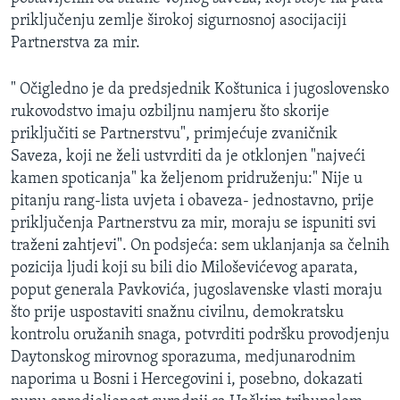
MAGAZIN
priključenju zemlje širokoj sigurnosnoj asocijaciji
Partnerstva za mir.
O GLASU AMERIKE
" Očigledno je da predsjednik Koštunica i jugoslovensko
Learning English
rukovodstvo imaju ozbiljnu namjeru što skorije
priključiti se Partnerstvu", primjećuje zvaničnik
PRATITE NAS
Saveza, koji ne želi ustvrditi da je otklonjen "najveći
kamen spoticanja" ka željenom pridruženju:" Nije u
pitanju rang-lista uvjeta i obaveza- jednostavno, prije
priključenja Partnerstvu za mir, moraju se ispuniti svi
Jezici
traženi zahtjevi". On podsjeća: sem uklanjanja sa čelnih
pozicija ljudi koji su bili dio Miloševićevog aparata,
poput generala Pavkovića, jugoslavenske vlasti moraju
što prije uspostaviti snažnu civilnu, demokratsku
kontrolu oružanih snaga, potvrditi podršku provodjenju
Daytonskog mirovnog sporazuma, medjunarodnim
naporima u Bosni i Hercegovini i, posebno, dokazati