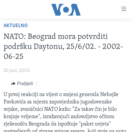
Linkovi
Pređi
na
AKTUELNO
glavni
TV PROGRAM
sadržaj
NATO: Beograd mora potvrditi
VIDEO
Pređi
podršku Daytonu, 25/6/02. - 2002-
na
FOTOGRAFIJE DANA
06-25
glavnu
VIJESTI
navigaciju
25 juni, 2002
Idi
NAUKA I TEHNOLOGIJA
SJEDINJENE AMERIČKE DRŽAVE
na
Podijeli
SPECIJALNI PROJEKTI
BOSNA I HERCEGOVINA
pretragu
U prvoj reakciji na vijest o smjeni generala Nebojše
KORUPCIJA
SVIJET
Pavkovića sa mjesta zapovjednika jugoslovenske
SLOBODA MEDIJA
vojske, zvaničnici NATO kažu: "Za takav čin je bilo
ŽENSKA STRANA
krajnje vrijeme", izražavajući zadovoljstvo očitom
rješenošću Beograda da ispoštuje "paket uvjeta"
IZBJEGLIČKA STRANA
postavljenih od strane vojnog saveza, koji stoje na putu