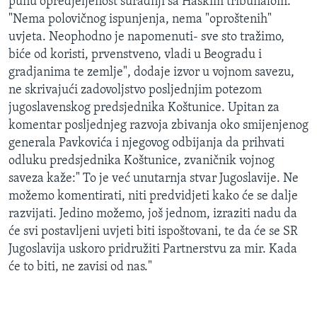
punu opredjeljenost suradnji sa Haškim tribunalom.
"Nema polovičnog ispunjenja, nema "oproštenih"
uvjeta. Neophodno je napomenuti- sve sto tražimo,
biće od koristi, prvenstveno, vladi u Beogradu i
gradjanima te zemlje", dodaje izvor u vojnom savezu,
ne skrivajući zadovoljstvo posljednjim potezom
jugoslavenskog predsjednika Koštunice. Upitan za
komentar posljednjeg razvoja zbivanja oko smijenjenog
generala Pavkovića i njegovog odbijanja da prihvati
odluku predsjednika Koštunice, zvaničnik vojnog
saveza kaže:" To je već unutarnja stvar Jugoslavije. Ne
možemo komentirati, niti predvidjeti kako će se dalje
razvijati. Jedino možemo, još jednom, izraziti nadu da
će svi postavljeni uvjeti biti ispoštovani, te da će se SR
Jugoslavija uskoro pridružiti Partnerstvu za mir. Kada
će to biti, ne zavisi od nas."