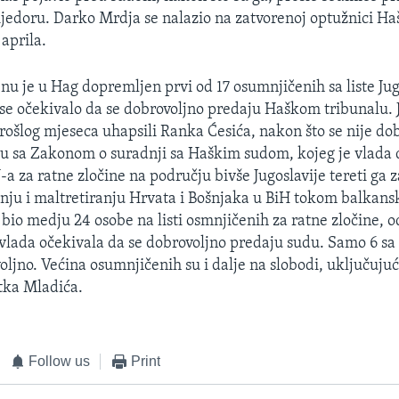
rijedoru. Darko Mrdja se nalazio na zatvorenoj optužnici Ha
aprila.
 je u Hag dopremljen prvi od 17 osumnjičenih sa liste Ju
 se očekivalo da se dobrovoljno predaju Haškom tribunalu. 
prošlog mjeseca uhapsili Ranka Ćesića, nakon što se nije do
u sa Zakonom o suradnji sa Haškim sudom, kojeg je vlada 
-a za ratne zločine na području bivše Jugoslavije tereti ga 
nju i maltretiranju Hrvata i Bošnjaka u BiH tokom balkansk
bio medju 24 osobe na listi osmnjičenih za ratne zločine, od
vlada očekivala da se dobrovoljno predaju sudu. Samo 6 sa t
voljno. Većina osumnjičenih su i dalje na slobodi, uključuj
tka Mladića.
Follow us
Print