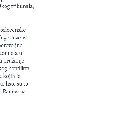
škog tribunala,
goslovenske
Jugoslovenski
borovoljno
donijela u
za pružanje
og konflikta.
 kojih je
e liste su to
ući Radovana