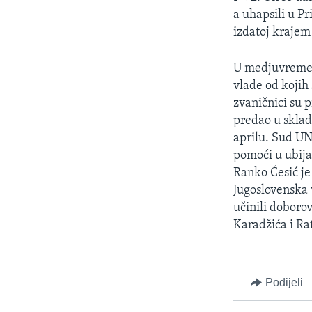
MAGAZIN
a uhapsili u P
O GLASU AMERIKE
izdatoj krajem 
U medjuvremenu
vlade od kojih
zvaničnici su 
predao u sklad
aprilu. Sud UN
pomoći u ubija
Ranko Ćesić je 
Jugoslovenska 
učinili doboro
Karadžića i Ra
Podijeli