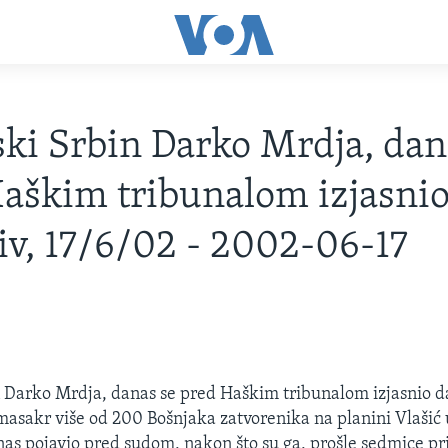
ki Srbin Darko Mrdja, dan
aškim tribunalom izjasnio
riv, 17/6/02 - 2002-06-17
 Darko Mrdja, danas se pred Haškim tribunalom izjasnio da
masakr više od 200 Bošnjaka zatvorenika na planini Vlašić
nas pojavio pred sudom, nakon što su ga, prošle sedmice p