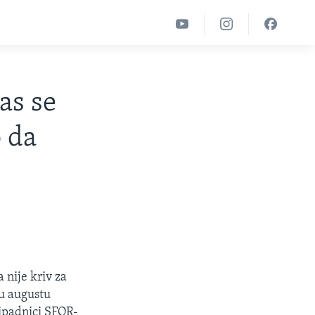
as se
 da
 nije kriv za
 u augustu
ripadnici SFOR-